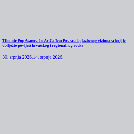
Tihomir Pop Asanović u ArtCaffeu: Povratak glazbenog vizionara koji je
obilježio povijest hrvatskog i regionalnog rocka
30. srpnja 2026.
14. srpnja 2026.