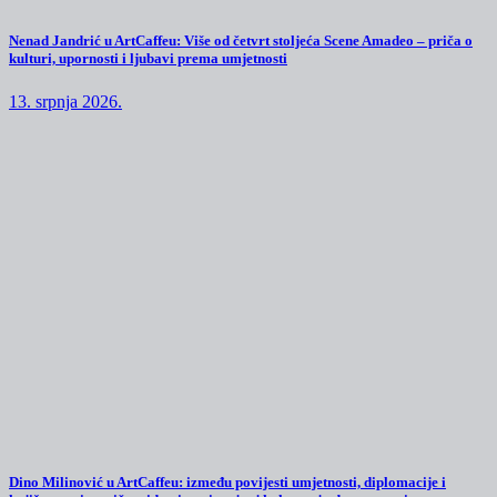
Nenad Jandrić u ArtCaffeu: Više od četvrt stoljeća Scene Amadeo – priča o
kulturi, upornosti i ljubavi prema umjetnosti
13. srpnja 2026.
Dino Milinović u ArtCaffeu: između povijesti umjetnosti, diplomacije i