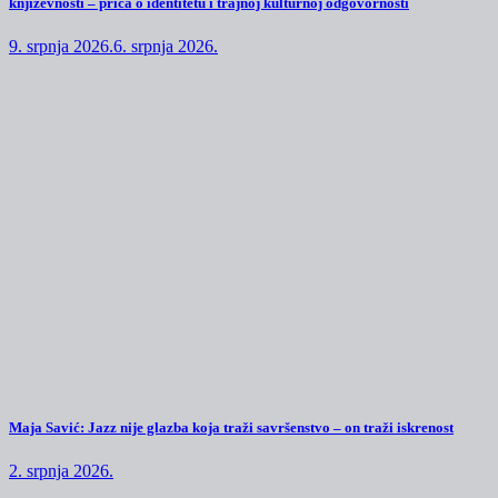
književnosti – priča o identitetu i trajnoj kulturnoj odgovornosti
9. srpnja 2026.
6. srpnja 2026.
Maja Savić: Jazz nije glazba koja traži savršenstvo – on traži iskrenost
2. srpnja 2026.