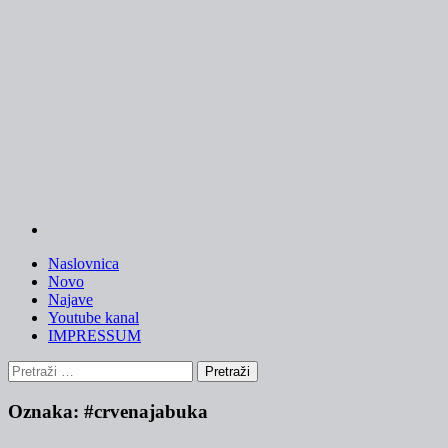
Skip
to
content
Naslovnica
Novo
Najave
Youtube kanal
IMPRESSUM
Pretraži:
Oznaka:
#crvenajabuka