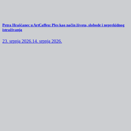
Petra Hrašćanec u ArtCaffeu: Ples kao način života, slobode i neprekidnog
istraživanja
23. srpnja 2026.
14. srpnja 2026.