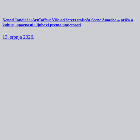
Nenad Jandrić u ArtCaffeu: Više od četvrt stoljeća Scene Amadeo – priča o
kulturi, upornosti i ljubavi prema umjetnosti
13. srpnja 2026.