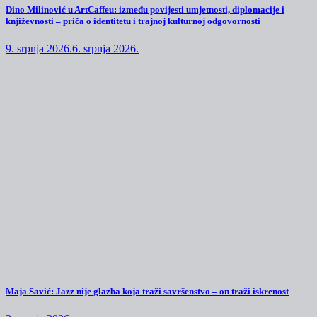
Dino Milinović u ArtCaffeu: između povijesti umjetnosti, diplomacije i
književnosti – priča o identitetu i trajnoj kulturnoj odgovornosti
9. srpnja 2026.
6. srpnja 2026.
Maja Savić: Jazz nije glazba koja traži savršenstvo – on traži iskrenost