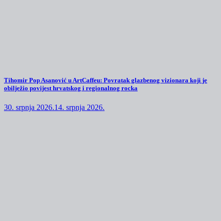
Tihomir Pop Asanović u ArtCaffeu: Povratak glazbenog vizionara koji je
obilježio povijest hrvatskog i regionalnog rocka
30. srpnja 2026.
14. srpnja 2026.