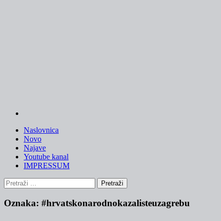
Skip
to
content
Naslovnica
Novo
Najave
Youtube kanal
IMPRESSUM
Pretraži:
Oznaka:
#hrvatskonarodnokazalisteuzagrebu