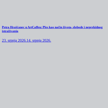
Petra Hrašćanec u ArtCaffeu: Ples kao način života, slobode i neprekidnog
istraživanja
23. srpnja 2026.
14. srpnja 2026.