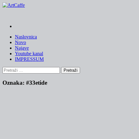
Skip
to
content
Naslovnica
Novo
Najave
Youtube kanal
IMPRESSUM
Pretraži:
Oznaka:
#33etide