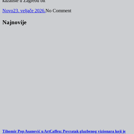
kazalište u Zagrebu bit
Novo
23. veljače 2026.
No Comment
Najnovije
Tihomir Pop Asanović u ArtCaffeu: Povratak glazbenog vizionara koji je