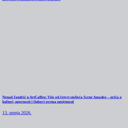
Nenad Jandrić u ArtCaffeu: Više od četvrt stoljeća Scene Amadeo – priča o
kulturi, upornosti i ljubavi prema umjetnosti
13. srpnja 2026.