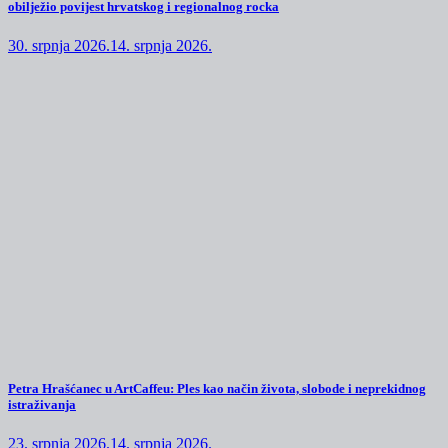
obilježio povijest hrvatskog i regionalnog rocka
30. srpnja 2026.
14. srpnja 2026.
Petra Hrašćanec u ArtCaffeu: Ples kao način života, slobode i neprekidnog
istraživanja
23. srpnja 2026.
14. srpnja 2026.