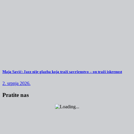
Maja Savić: Jazz nije glazba koja traži savršenstvo – on traži iskrenost
2. srpnja 2026.
Pratite nas