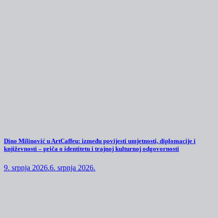
Dino Milinović u ArtCaffeu: između povijesti umjetnosti, diplomacije i
književnosti – priča o identitetu i trajnoj kulturnoj odgovornosti
9. srpnja 2026.
6. srpnja 2026.