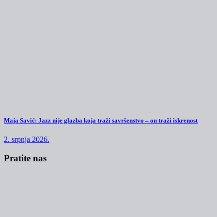
Maja Savić: Jazz nije glazba koja traži savršenstvo – on traži iskrenost
2. srpnja 2026.
Pratite nas