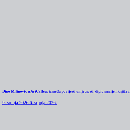
Dino Milinović u ArtCaffeu: između povijesti umjetnosti, diplomacije i književn
9. srpnja 2026.
6. srpnja 2026.