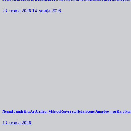
23. srpnja 2026.
14. srpnja 2026.
Nenad Jandrić u ArtCaffeu: Više od četvrt stoljeća Scene Amadeo – priča o kul
13. srpnja 2026.