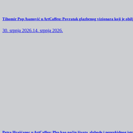
Tihomir Pop Asanović u ArtCaffeu: Povratak glazbenog vizionara koji je obilj
30. srpnja 2026.
14. srpnja 2026.
Petra Hrašćanec u ArtCaffeu: Ples kao način života, slobode i neprekidnog ist