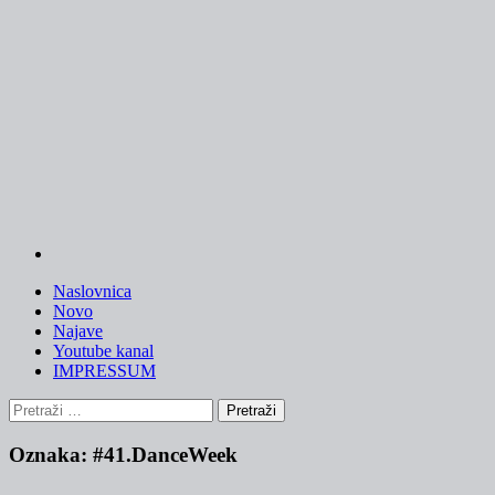
Skip
to
content
Naslovnica
Novo
Najave
Youtube kanal
IMPRESSUM
Pretraži:
Oznaka:
#41.DanceWeek