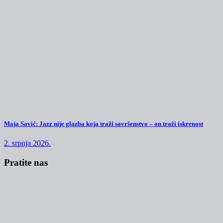
Maja Savić: Jazz nije glazba koja traži savršenstvo – on traži iskrenost
2. srpnja 2026.
Pratite nas