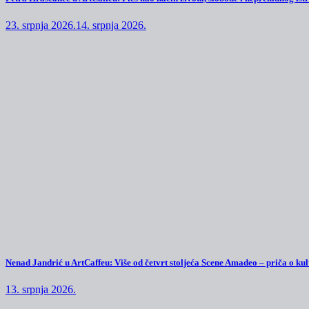
23. srpnja 2026.
14. srpnja 2026.
Nenad Jandrić u ArtCaffeu: Više od četvrt stoljeća Scene Amadeo – priča o kul
13. srpnja 2026.