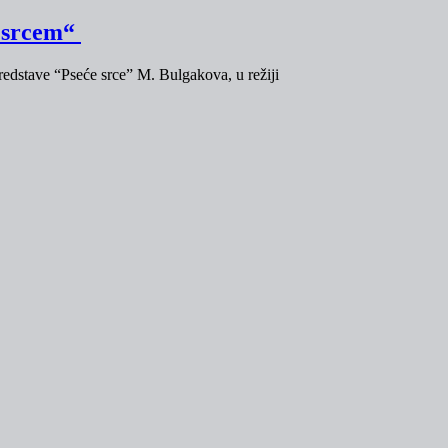
m srcem“
edstave “Pseće srce” M. Bulgakova, u režiji