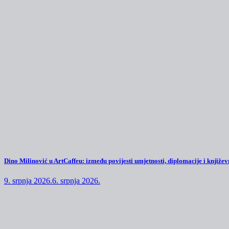
Dino Milinović u ArtCaffeu: između povijesti umjetnosti, diplomacije i književn
9. srpnja 2026.
6. srpnja 2026.