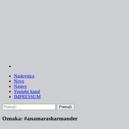
Skip
to
content
Naslovnica
Novo
Najave
Youtube kanal
IMPRESSUM
Pretraži:
Oznaka:
#anamarasharmander