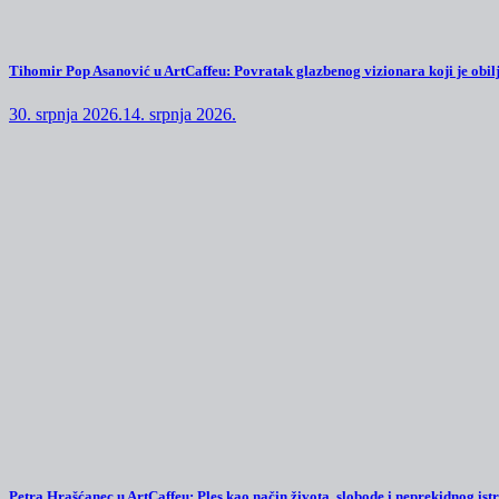
Tihomir Pop Asanović u ArtCaffeu: Povratak glazbenog vizionara koji je obilj
30. srpnja 2026.
14. srpnja 2026.
Petra Hrašćanec u ArtCaffeu: Ples kao način života, slobode i neprekidnog ist