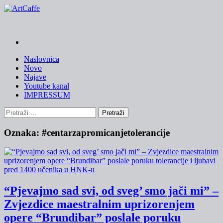
Skip
to
content
Naslovnica
Novo
Najave
Youtube kanal
IMPRESSUM
Pretraži:
Oznaka:
#centarzapromicanjetolerancije
“Pjevajmo sad svi, od sveg’ smo jači mi” –
Zvjezdice maestralnim uprizorenjem
opere “Brundibar” poslale poruku