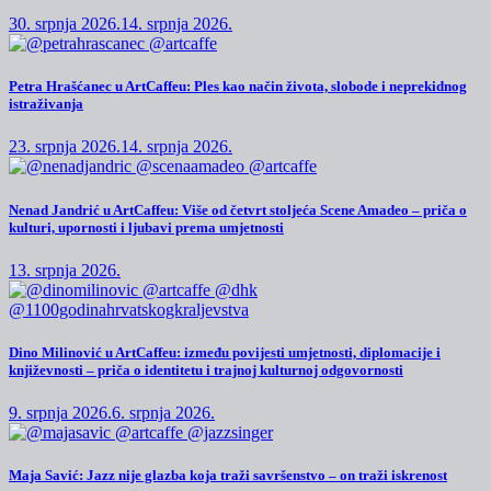
30. srpnja 2026.
14. srpnja 2026.
Petra Hrašćanec u ArtCaffeu: Ples kao način života, slobode i neprekidnog
istraživanja
23. srpnja 2026.
14. srpnja 2026.
Nenad Jandrić u ArtCaffeu: Više od četvrt stoljeća Scene Amadeo – priča o
kulturi, upornosti i ljubavi prema umjetnosti
13. srpnja 2026.
Dino Milinović u ArtCaffeu: između povijesti umjetnosti, diplomacije i
književnosti – priča o identitetu i trajnoj kulturnoj odgovornosti
9. srpnja 2026.
6. srpnja 2026.
Maja Savić: Jazz nije glazba koja traži savršenstvo – on traži iskrenost