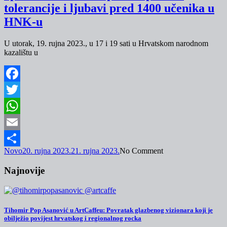
tolerancije i ljubavi pred 1400 učenika u
HNK-u
U utorak, 19. rujna 2023., u 17 i 19 sati u Hrvatskom narodnom
kazalištu u
Facebook
Twitter
WhatsApp
Email
Novo
20. rujna 2023.
21. rujna 2023.
No Comment
Share
Najnovije
Tihomir Pop Asanović u ArtCaffeu: Povratak glazbenog vizionara koji je
obilježio povijest hrvatskog i regionalnog rocka