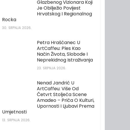
Glazbenog Vizionara Koji
Je Obilježio Povijest
Hrvatskog I Regionalnog
Rocka
30. SRPNJA 2026.
Petra Hrašćanec U
ArtCaffeu: Ples Kao
Način Života, Slobode I
Neprekidnog Istraživanja
23. SRPNJA 2026.
Nenad Jandrić U
ArtCaffeu: Više Od
Četvrt Stoljeća Scene
Amadeo – Priča O Kulturi,
Upornosti I Ljubavi Prema
Umjetnosti
13. SRPNJA 2026.