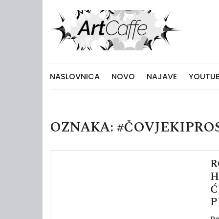
Skip
to
content
NASLOVNICA
NOVO
NAJAVE
YOUTUB
OZNAKA:
#ČOVJEKIPRO
R
H
Ć
P