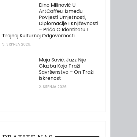
Dino Milinović U
ArtCaffeu: Između
Povijesti Umjetnosti,
Diplomacije I Književnosti
– Priča O Identitetu I
Trajnoj Kulturnoj Odgovornosti
9. SRPNJA 2026.
Maja Savić: Jazz Nije
Glazba Koja Traži
Savršenstvo – On Traži
Iskrenost
2. SRPNJA 2026.