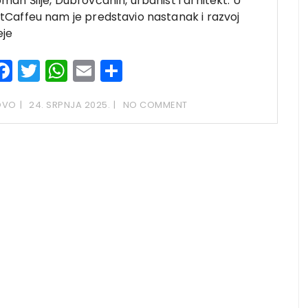
man Šilje, Dubrovčanin, urbanist i arhitekt. U
tCaffeu nam je predstavio nastanak i razvoj
eje
Facebook
Twitter
WhatsApp
Email
Share
OVO
24. SRPNJA 2025.
NO COMMENT