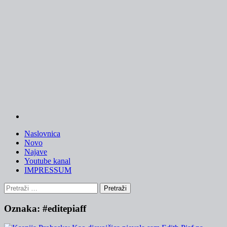
Skip
to
content
Naslovnica
Novo
Najave
Youtube kanal
IMPRESSUM
Pretraži:
Oznaka:
#editepiaff