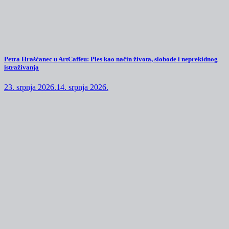
Petra Hrašćanec u ArtCaffeu: Ples kao način života, slobode i neprekidnog
istraživanja
23. srpnja 2026.
14. srpnja 2026.