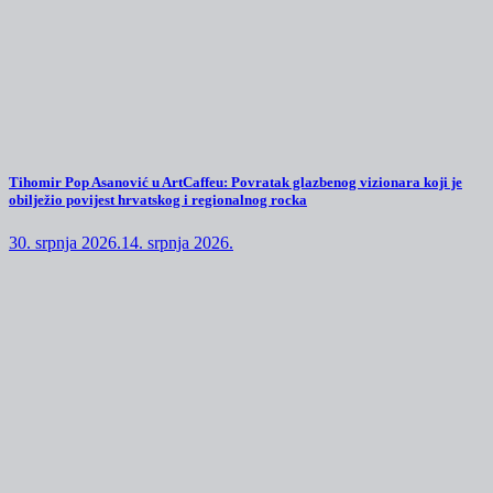
Tihomir Pop Asanović u ArtCaffeu: Povratak glazbenog vizionara koji je
obilježio povijest hrvatskog i regionalnog rocka
30. srpnja 2026.
14. srpnja 2026.