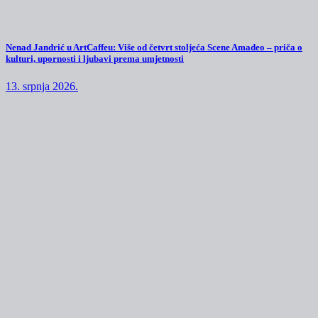
Nenad Jandrić u ArtCaffeu: Više od četvrt stoljeća Scene Amadeo – priča o
kulturi, upornosti i ljubavi prema umjetnosti
13. srpnja 2026.