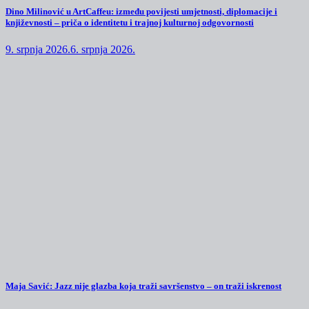
Dino Milinović u ArtCaffeu: između povijesti umjetnosti, diplomacije i
književnosti – priča o identitetu i trajnoj kulturnoj odgovornosti
9. srpnja 2026.
6. srpnja 2026.
Maja Savić: Jazz nije glazba koja traži savršenstvo – on traži iskrenost