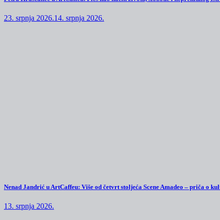
23. srpnja 2026.
14. srpnja 2026.
Nenad Jandrić u ArtCaffeu: Više od četvrt stoljeća Scene Amadeo – priča o kul
13. srpnja 2026.