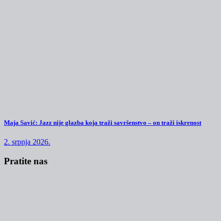
Maja Savić: Jazz nije glazba koja traži savršenstvo – on traži iskrenost
2. srpnja 2026.
Pratite nas