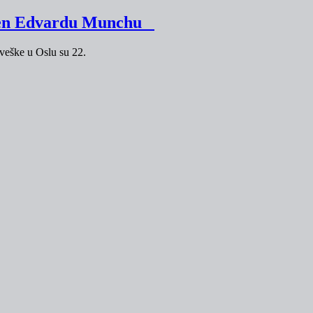
većen Edvardu Munchu
rveške u Oslu su 22.