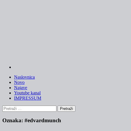
Skip
to
content
Naslovnica
Novo
Najave
Youtube kanal
IMPRESSUM
Pretraži:
Oznaka:
#edvardmunch