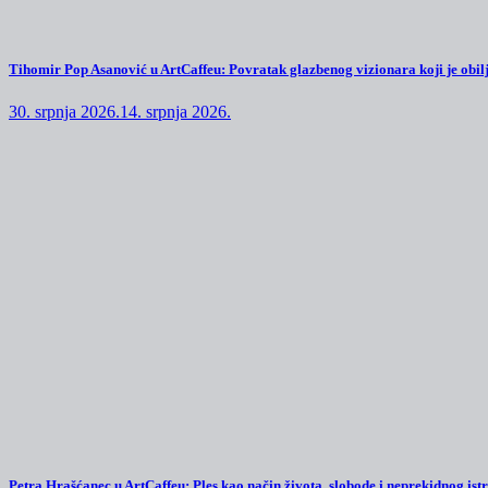
Tihomir Pop Asanović u ArtCaffeu: Povratak glazbenog vizionara koji je obilj
30. srpnja 2026.
14. srpnja 2026.
Petra Hrašćanec u ArtCaffeu: Ples kao način života, slobode i neprekidnog ist