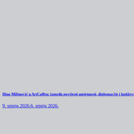
Dino Milinović u ArtCaffeu: između povijesti umjetnosti, diplomacije i književn
9. srpnja 2026.
6. srpnja 2026.