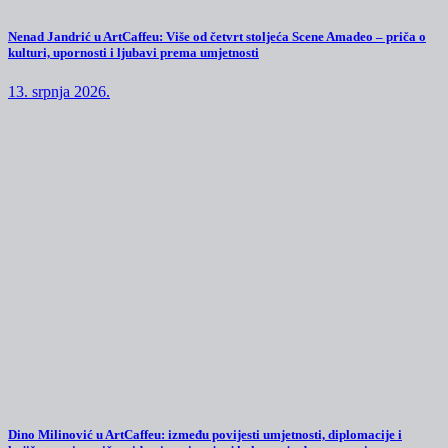
Nenad Jandrić u ArtCaffeu: Više od četvrt stoljeća Scene Amadeo – priča o
kulturi, upornosti i ljubavi prema umjetnosti
13. srpnja 2026.
Dino Milinović u ArtCaffeu: između povijesti umjetnosti, diplomacije i