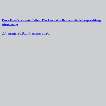
Petra Hrašćanec u ArtCaffeu: Ples kao način života, slobode i neprekidnog
istraživanja
23. srpnja 2026.
14. srpnja 2026.