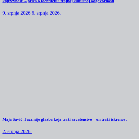
književnosti – priča o identitetu i trajnoj kulturnoj odgovornosti
9. srpnja 2026.
6. srpnja 2026.
Maja Savić: Jazz nije glazba koja traži savršenstvo – on traži iskrenost
2. srpnja 2026.