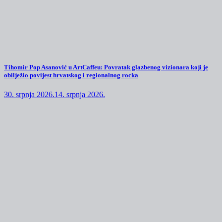
Tihomir Pop Asanović u ArtCaffeu: Povratak glazbenog vizionara koji je
obilježio povijest hrvatskog i regionalnog rocka
30. srpnja 2026.
14. srpnja 2026.