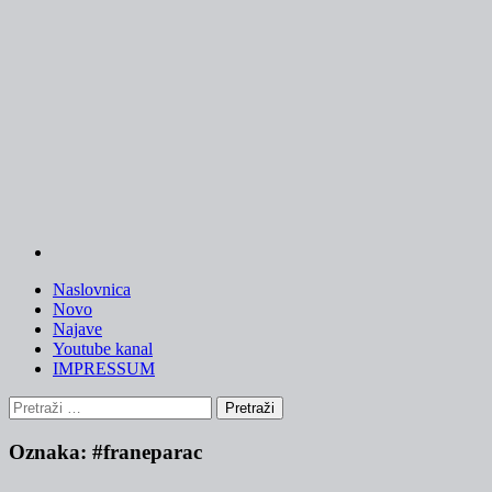
Skip
to
content
Naslovnica
Novo
Najave
Youtube kanal
IMPRESSUM
Pretraži:
Oznaka:
#franeparac