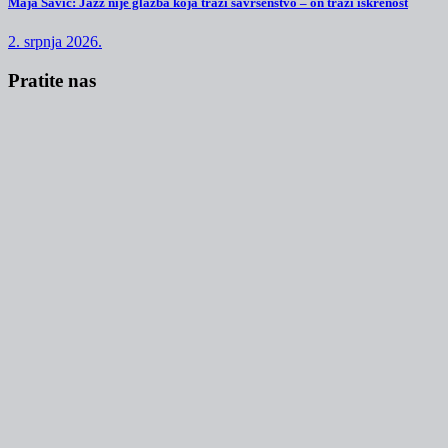
Maja Savić: Jazz nije glazba koja traži savršenstvo – on traži iskrenost
2. srpnja 2026.
Pratite nas