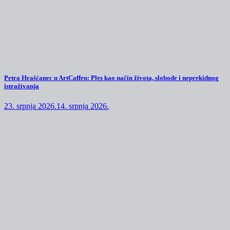
Petra Hrašćanec u ArtCaffeu: Ples kao način života, slobode i neprekidnog
istraživanja
23. srpnja 2026.
14. srpnja 2026.