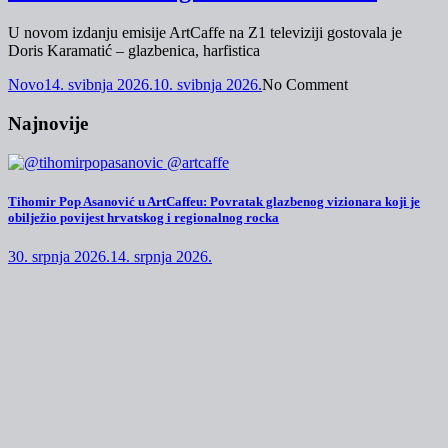
U novom izdanju emisije ArtCaffe na Z1 televiziji gostovala je
Doris Karamatić – glazbenica, harfistica
Novo
14. svibnja 2026.
10. svibnja 2026.
No Comment
Najnovije
Tihomir Pop Asanović u ArtCaffeu: Povratak glazbenog vizionara koji je
obilježio povijest hrvatskog i regionalnog rocka
30. srpnja 2026.
14. srpnja 2026.