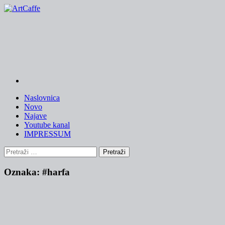
Skip
to
content
Naslovnica
Novo
Najave
Youtube kanal
IMPRESSUM
Pretraži:
Oznaka:
#harfa