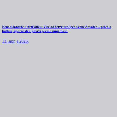
Nenad Jandrić u ArtCaffeu: Više od četvrt stoljeća Scene Amadeo – priča o
kulturi, upornosti i ljubavi prema umjetnosti
13. srpnja 2026.