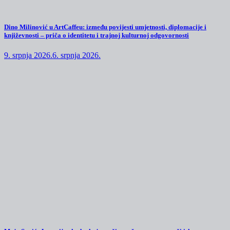
Dino Milinović u ArtCaffeu: između povijesti umjetnosti, diplomacije i
književnosti – priča o identitetu i trajnoj kulturnoj odgovornosti
9. srpnja 2026.
6. srpnja 2026.