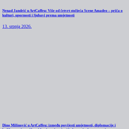
Nenad Jandrić u ArtCaffeu: Više od četvrt stoljeća Scene Amadeo – priča o
kulturi, upornosti i ljubavi prema umjetnosti
13. srpnja 2026.
Dino Milinović u ArtCaffeu: između povijesti umjetnosti, diplomacije i