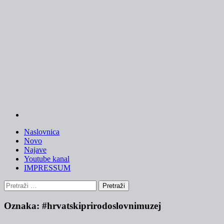
Skip
to
content
Naslovnica
Novo
Najave
Youtube kanal
IMPRESSUM
Pretraži:
Oznaka:
#hrvatskiprirodoslovnimuzej