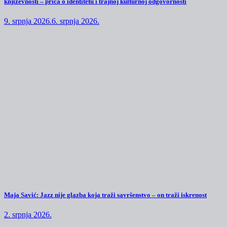
književnosti – priča o identitetu i trajnoj kulturnoj odgovornosti
9. srpnja 2026.
6. srpnja 2026.
Maja Savić: Jazz nije glazba koja traži savršenstvo – on traži iskrenost
2. srpnja 2026.