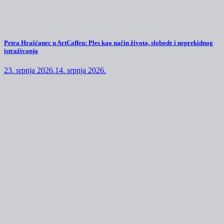
Petra Hrašćanec u ArtCaffeu: Ples kao način života, slobode i neprekidnog
istraživanja
23. srpnja 2026.
14. srpnja 2026.