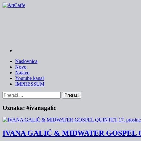
Skip
to
content
Naslovnica
Novo
Najave
Youtube kanal
IMPRESSUM
Pretraži:
Oznaka:
#ivanagalic
IVANA GALIĆ & MIDWATER GOSPEL QUINT