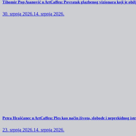
Tihomir Pop Asanović u ArtCaffeu: Povratak glazbenog vizionara koji je obilj
30. srpnja 2026.
14. srpnja 2026.
Petra Hrašćanec u ArtCaffeu: Ples kao način života, slobode i neprekidnog ist
23. srpnja 2026.
14. srpnja 2026.