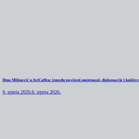
Dino Milinović u ArtCaffeu: između povijesti umjetnosti, diplomacije i književn
9. srpnja 2026.
6. srpnja 2026.