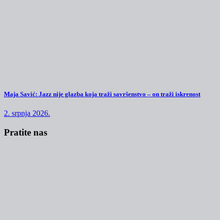
Maja Savić: Jazz nije glazba koja traži savršenstvo – on traži iskrenost
2. srpnja 2026.
Pratite nas