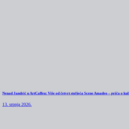
Nenad Jandrić u ArtCaffeu: Više od četvrt stoljeća Scene Amadeo – priča o kul
13. srpnja 2026.