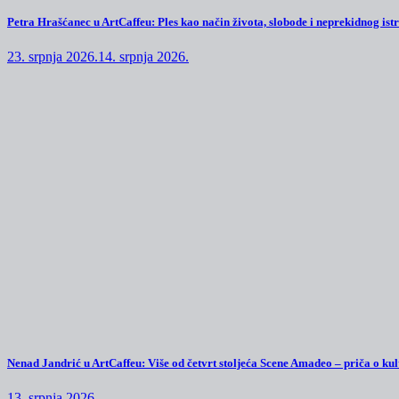
Petra Hrašćanec u ArtCaffeu: Ples kao način života, slobode i neprekidnog ist
23. srpnja 2026.
14. srpnja 2026.
Nenad Jandrić u ArtCaffeu: Više od četvrt stoljeća Scene Amadeo – priča o kul
13. srpnja 2026.