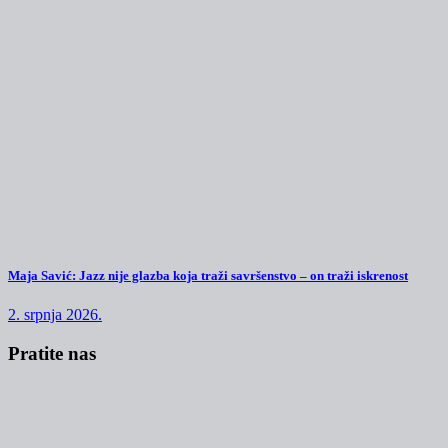
Maja Savić: Jazz nije glazba koja traži savršenstvo – on traži iskrenost
2. srpnja 2026.
Pratite nas