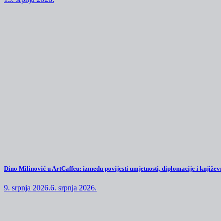
Dino Milinović u ArtCaffeu: između povijesti umjetnosti, diplomacije i književn
9. srpnja 2026.
6. srpnja 2026.