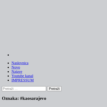
Skip
to
content
Naslovnica
Novo
Najave
Youtube kanal
IMPRESSUM
Pretraži:
Oznaka:
#kaosarajevo