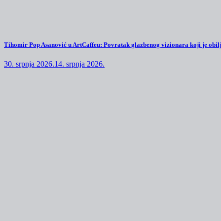
Tihomir Pop Asanović u ArtCaffeu: Povratak glazbenog vizionara koji je obilj
30. srpnja 2026.
14. srpnja 2026.