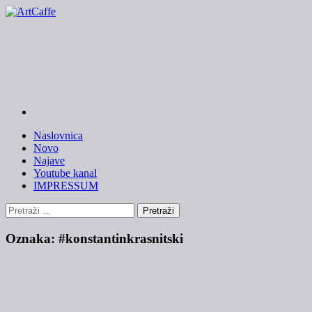
Skip
to
content
Naslovnica
Novo
Najave
Youtube kanal
IMPRESSUM
Pretraži:
Oznaka:
#konstantinkrasnitski