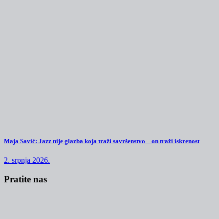
Maja Savić: Jazz nije glazba koja traži savršenstvo – on traži iskrenost
2. srpnja 2026.
Pratite nas