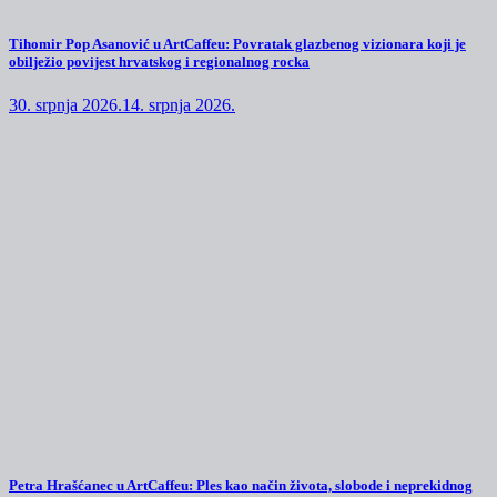
Tihomir Pop Asanović u ArtCaffeu: Povratak glazbenog vizionara koji je
obilježio povijest hrvatskog i regionalnog rocka
30. srpnja 2026.
14. srpnja 2026.
Petra Hrašćanec u ArtCaffeu: Ples kao način života, slobode i neprekidnog