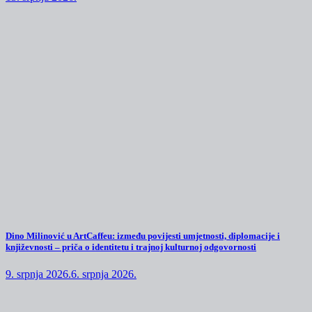
Dino Milinović u ArtCaffeu: između povijesti umjetnosti, diplomacije i
književnosti – priča o identitetu i trajnoj kulturnoj odgovornosti
9. srpnja 2026.
6. srpnja 2026.