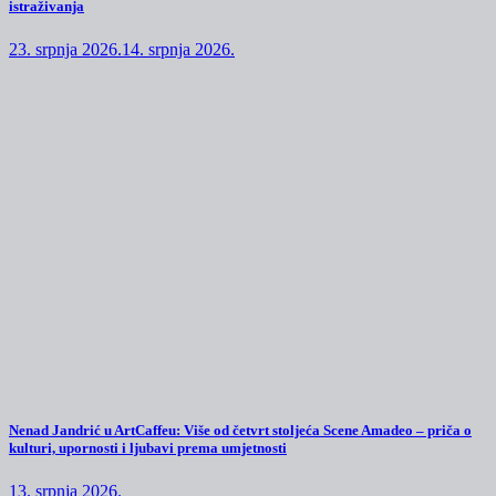
istraživanja
23. srpnja 2026.
14. srpnja 2026.
Nenad Jandrić u ArtCaffeu: Više od četvrt stoljeća Scene Amadeo – priča o
kulturi, upornosti i ljubavi prema umjetnosti
13. srpnja 2026.