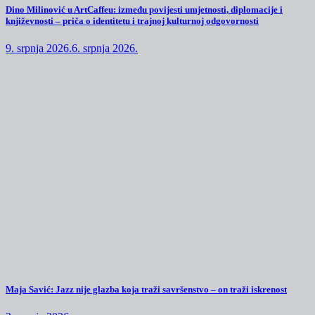
Dino Milinović u ArtCaffeu: između povijesti umjetnosti, diplomacije i
književnosti – priča o identitetu i trajnoj kulturnoj odgovornosti
9. srpnja 2026.
6. srpnja 2026.
Maja Savić: Jazz nije glazba koja traži savršenstvo – on traži iskrenost