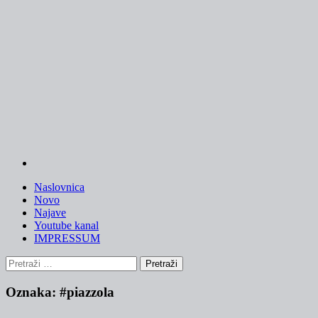
Skip
to
content
Naslovnica
Novo
Najave
Youtube kanal
IMPRESSUM
Pretraži:
Oznaka:
#piazzola