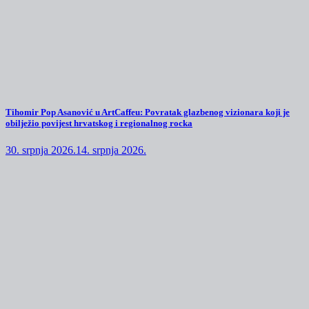
Tihomir Pop Asanović u ArtCaffeu: Povratak glazbenog vizionara koji je
obilježio povijest hrvatskog i regionalnog rocka
30. srpnja 2026.
14. srpnja 2026.