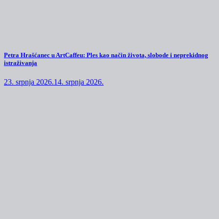
Petra Hrašćanec u ArtCaffeu: Ples kao način života, slobode i neprekidnog
istraživanja
23. srpnja 2026.
14. srpnja 2026.