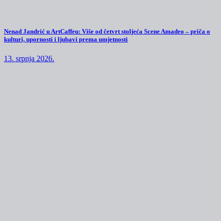
Nenad Jandrić u ArtCaffeu: Više od četvrt stoljeća Scene Amadeo – priča o
kulturi, upornosti i ljubavi prema umjetnosti
13. srpnja 2026.