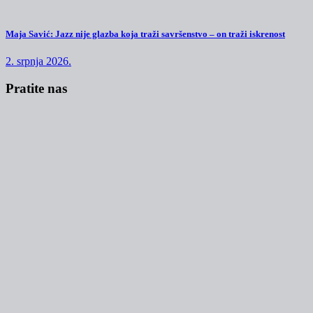
Maja Savić: Jazz nije glazba koja traži savršenstvo – on traži iskrenost
2. srpnja 2026.
Pratite nas