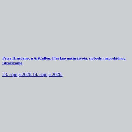
Petra Hrašćanec u ArtCaffeu: Ples kao način života, slobode i neprekidnog
istraživanja
23. srpnja 2026.
14. srpnja 2026.