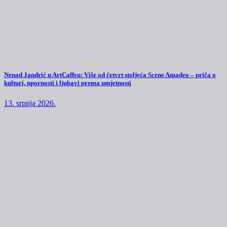
Nenad Jandrić u ArtCaffeu: Više od četvrt stoljeća Scene Amadeo – priča o
kulturi, upornosti i ljubavi prema umjetnosti
13. srpnja 2026.