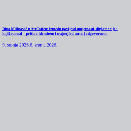
Dino Milinović u ArtCaffeu: između povijesti umjetnosti, diplomacije i
književnosti – priča o identitetu i trajnoj kulturnoj odgovornosti
9. srpnja 2026.
6. srpnja 2026.