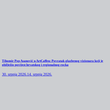
Tihomir Pop Asanović u ArtCaffeu: Povratak glazbenog vizionara koji je
obilježio povijest hrvatskog i regionalnog rocka
30. srpnja 2026.
14. srpnja 2026.