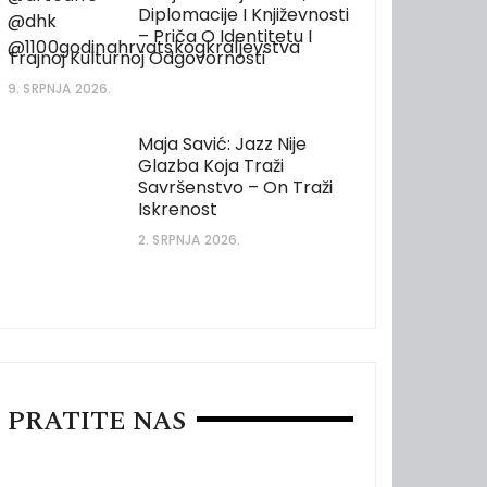
Diplomacije I Književnosti
– Priča O Identitetu I
Trajnoj Kulturnoj Odgovornosti
9. SRPNJA 2026.
Maja Savić: Jazz Nije
Glazba Koja Traži
Savršenstvo – On Traži
Iskrenost
2. SRPNJA 2026.
PRATITE NAS