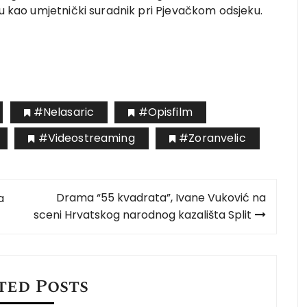
tu kao umjetnički suradnik pri Pjevačkom odsjeku.
#nelasaric
#opisfilm
#videostreaming
#zoranvelic
Drama “55 kvadrata”, Ivane Vuković na
a
sceni Hrvatskog narodnog kazališta Split
ted Posts