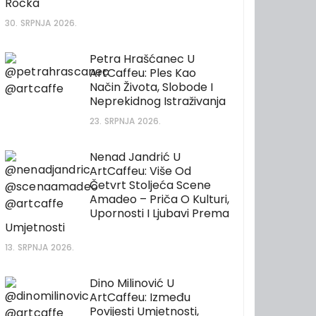
Rocka
30. SRPNJA 2026.
Petra Hrašćanec U
ArtCaffeu: Ples Kao
Način Života, Slobode I
Neprekidnog Istraživanja
23. SRPNJA 2026.
Nenad Jandrić U
ArtCaffeu: Više Od
Četvrt Stoljeća Scene
Amadeo – Priča O Kulturi,
Upornosti I Ljubavi Prema
Umjetnosti
13. SRPNJA 2026.
Dino Milinović U
ArtCaffeu: Između
Povijesti Umjetnosti,