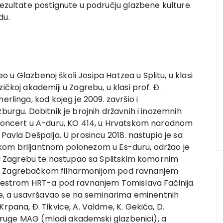
rezultate postignute u području glazbene kulture.
du.
u Glazbenoj školi Josipa Hatzea u Splitu, u klasi
ičkoj akademiji u Zagrebu, u klasi prof. Đ.
erlinga, kod kojeg je 2009. završio i
burgu. Dobitnik je brojnih državnih i inozemnih
v koncert u A-duru, KO 414, u Hrvatskom narodnom
Pavla Dešpalja. U prosincu 2018. nastupio je sa
kom briljantnom polonezom u Es-duru, održao je
a u Zagrebu te nastupao sa Splitskim komornim
 i Zagrebačkom filharmonijom pod ravnanjem
rkestrom HRT-a pod ravnanjem Tomislava Fačinija.
ste, a usavršavao se na seminarima eminentnih
rpana, Đ. Tikvice, A. Valdme, K. Gekića, D.
 udruge MAG (mladi akademski glazbenici), a