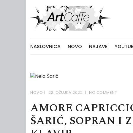
Skip
to
content
NASLOVNICA
NOVO
NAJAVE
YOUTUB
NOVO
22. OŽUJKA 2022.
NO COMMENT
AMORE CAPRICCIO
ŠARIĆ, SOPRAN I 