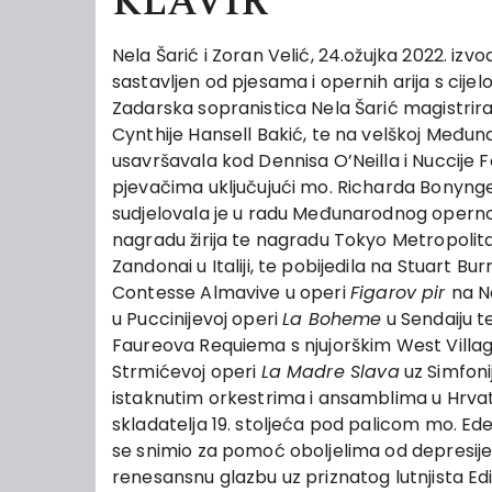
KLAVIR
Nela Šarić i Zoran Velić, 24.ožujka 2022. i
sastavljen od pjesama i opernih arija s cijel
Zadarska sopranistica Nela Šarić magistriral
Cynthije Hansell Bakić, te na velškoj Međuna
usavršavala kod Dennisa O’Neilla i Nuccije Fo
pjevačima uključujući mo. Richarda Bonyng
sudjelovala je u radu Međunarodnog opernog 
nagradu žirija te nagradu Tokyo Metropoli
Zandonai u Italiji, te pobijedila na Stuart B
Contesse Almavive u operi
Figarov pir
na N
u Puccinijevoj operi
La Boheme
u Sendaiju t
Faureova Requiema s njujorškim West Villa
Strmićevoj operi
La Madre Slava
uz Simfoni
istaknutim orkestrima i ansamblima u Hrvats
skladatelja 19. stoljeća pod palicom mo. Ede
se snimio za pomoć oboljelima od depresije,
renesansnu glazbu uz priznatog lutnjista