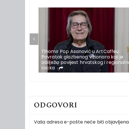
Tihomir Pop Asanović u ArtCaffeu:
a koja traži
Povratak glazbenog vizionara koji je
krenost
obilježio povijest hrvatskog i regional
rocka
ODGOVORI
Vaša adresa e-pošte neće biti objavljena