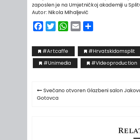
zaposlen je na Umjetničkoj akademiji u Spli
Autor: Nikola Mihaljević
Facebook
Twitter
WhatsApp
Email
Share
#artcaffe
#hrvatskidomsplit
#unimedia
#videoproduction
Navigacija
Svečano otvoren Glazbeni salon Jakov
objava
Gotovca
Rela