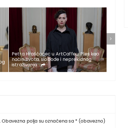
Nenad J
Petra Hrašćanec u ArtCaffeu: Ples kao
četvrt 
način života, slobode i neprekidnog
nog
kulturi,
istraživanja
umjetn
.
Obavezna polja su označena sa
* (obavezno)