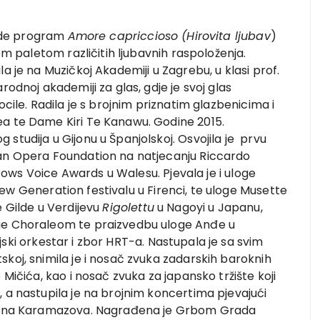
zvode program
Amore capriccioso (Hirovita ljubav
)
om paletom različitih ljubavnih raspoloženja.
a je na Muzičkoj Akademiji u Zagrebu, u klasi prof.
rodnoj akademiji za glas, gdje je svoj glas
cile. Radila je s brojnim priznatim glazbenicima i
ea te Dame Kiri Te Kanawu. Godine 2015.
studija u Gijonu u Španjolskoj. Osvojila je prvu
tan Opera Foundation na natjecanju Riccardo
urrows Voice Awards u Walesu. Pjevala je i uloge
ew Generation festivalu u Firenci, te uloge Musette
e Gilde u Verdijevu
Rigolettu
u Nagoyi u Japanu,
ge Choraleom te praizvedbu uloge Anđe u
jski orkestar i zbor HRT-a. Nastupala je sa svim
koj, snimila je i nosač zvuka zadarskih baroknih
 Mičića, kao i nosač zvuka za japansko tržište koji
 a nastupila je na brojnim koncertima pjevajući
 Edina Karamazova. Nagrađena je Grbom Grada