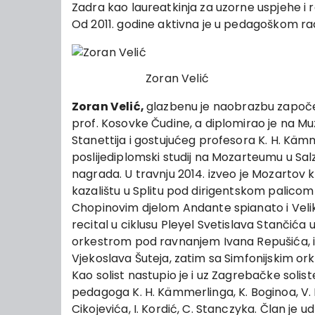
Zadra kao laureatkinja za uzorne uspjehe i 
Od 2011. godine aktivna je u pedagoškom ra
Zoran Velić
Zoran Velić,
glazbenu je naobrazbu započeo 
prof. Kosovke Čudine, a diplomirao je na Muz
Stanettija i gostujućeg profesora K. H. Kämm
poslijediplomski studij na Mozarteumu u Salz
nagrada. U travnju 2014. izveo je Mozarto
kazalištu u Splitu pod dirigentskom palicom 
Chopinovim djelom Andante spianato i Veli
recital u ciklusu Pleyel Svetislava Stančić
orkestrom pod ravnanjem Ivana Repušića,
Vjekoslava Šuteja, zatim sa Simfonijskim o
Kao solist nastupio je i uz Zagrebačke soli
pedagoga K. H. Kämmerlinga, K. Boginoa, V. K
Cikojevića, I. Kordić, C. Stanczyka. Član je