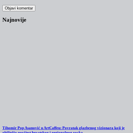
Najnovije
Tihomir Pop Asanović u ArtCaffeu: Povratak glazbenog vizionara koji je
obilježio povijest hrvatskog i regionalnog rocka