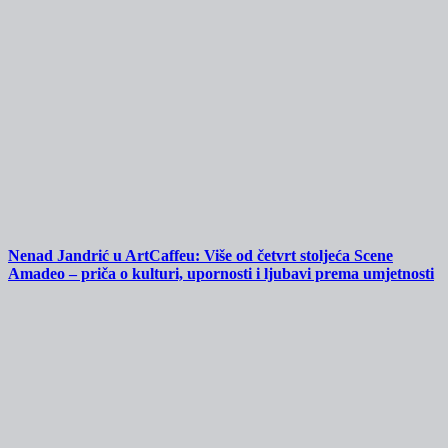
Nenad Jandrić u ArtCaffeu: Više od četvrt stoljeća Scene
Amadeo – priča o kulturi, upornosti i ljubavi prema umjetnosti