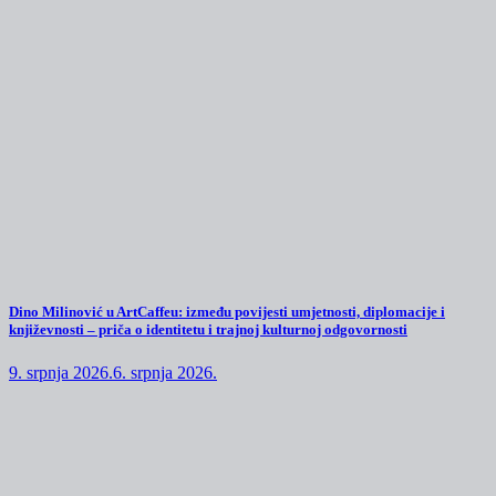
Dino Milinović u ArtCaffeu: između povijesti umjetnosti, diplomacije i
književnosti – priča o identitetu i trajnoj kulturnoj odgovornosti
9. srpnja 2026.
6. srpnja 2026.