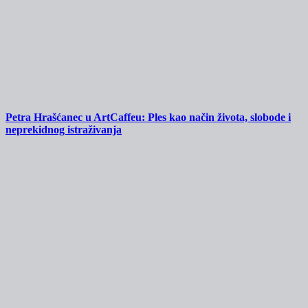
Petra Hrašćanec u ArtCaffeu: Ples kao način života, slobode i
neprekidnog istraživanja