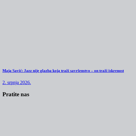
Maja Savić: Jazz nije glazba koja traži savršenstvo – on traži iskrenost
2. srpnja 2026.
Pratite nas