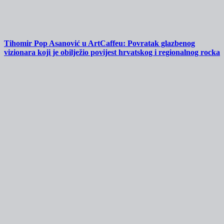
Tihomir Pop Asanović u ArtCaffeu: Povratak glazbenog
vizionara koji je obilježio povijest hrvatskog i regionalnog rocka