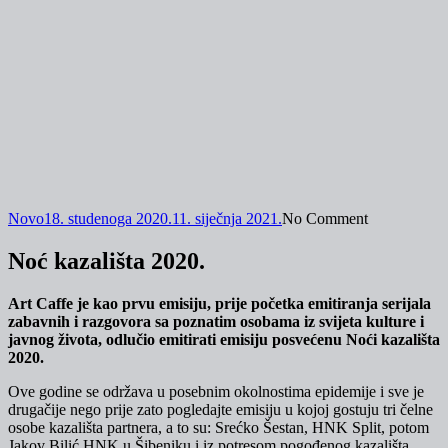
Novo
18. studenoga 2020.
11. siječnja 2021.
No Comment
Noć kazališta 2020.
Art Caffe je kao prvu emisiju, prije početka emitiranja serijala
zabavnih i razgovora sa poznatim osobama iz svijeta kulture i
javnog života, odlučio emitirati emisiju posvećenu Noći kazališta
2020.
Ove godine se održava u posebnim okolnostima epidemije i sve je
drugačije nego prije zato pogledajte emisiju u kojoj gostuju tri čelne
osobe kazališta partnera, a to su: Srećko Šestan, HNK Split, potom
Jakov Bilić HNK u Šibeniku i iz potresom pogođenog kazališta