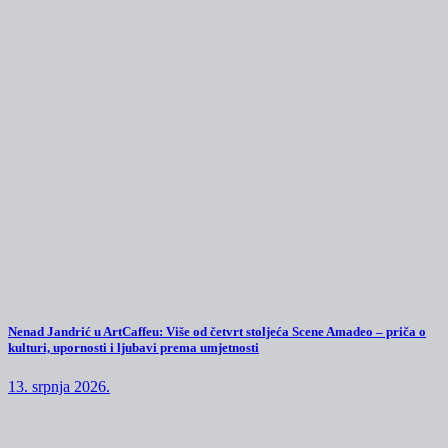
Nenad Jandrić u ArtCaffeu: Više od četvrt stoljeća Scene Amadeo – priča o
kulturi, upornosti i ljubavi prema umjetnosti
13. srpnja 2026.