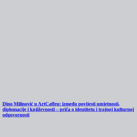
Dino Milinović u ArtCaffeu: između povijesti umjetnosti,
diplomacije i književnosti – priča o identitetu i trajnoj kulturnoj
odgovornosti