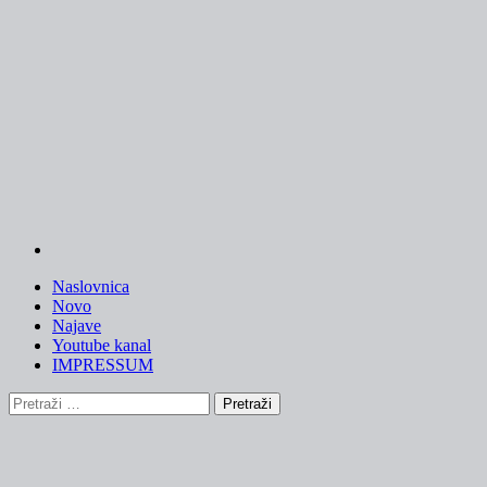
Skip
to
content
Naslovnica
Novo
Najave
Youtube kanal
IMPRESSUM
Pretraži: