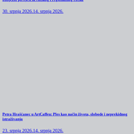
30. srpnja 2026.
14. srpnja 2026.
Petra Hrašćanec u ArtCaffeu: Ples kao način života, slobode i neprekidnog
istraživanja
23. srpnja 2026.
14. srpnja 2026.