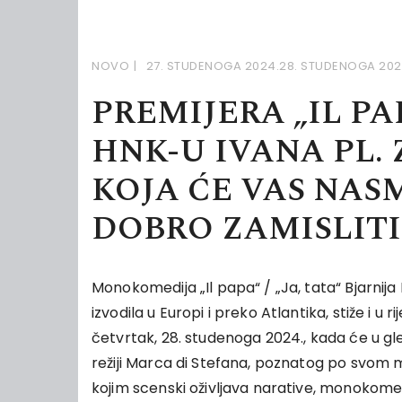
NOVO
27. STUDENOGA 2024.
28. STUDENOGA 202
PREMIJERA „IL PAP
HNK-U IVANA PL.
KOJA ĆE VAS NASM
DOBRO ZAMISLITI
Monokomedija „Il papa“ / „Ja, tata“ Bjarnija
izvodila u Europi i preko Atlantika, stiže i u 
četvrtak, 28. studenoga 2024., kada će u gleda
režiji Marca di Stefana, poznatog po svom mi
kojim scenski oživljava narative, monokomedi