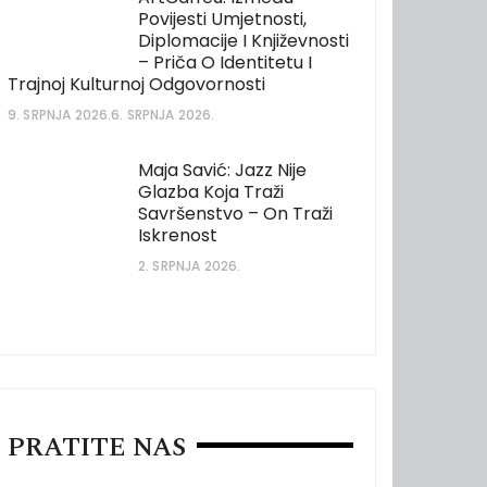
Povijesti Umjetnosti,
Diplomacije I Književnosti
– Priča O Identitetu I
Trajnoj Kulturnoj Odgovornosti
9. SRPNJA 2026.
6. SRPNJA 2026.
Maja Savić: Jazz Nije
Glazba Koja Traži
Savršenstvo – On Traži
Iskrenost
2. SRPNJA 2026.
PRATITE NAS