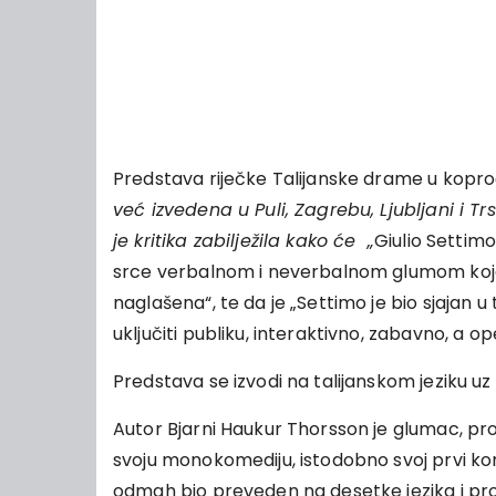
Predstava riječke Talijanske drame u kopro
već izvedena u Puli, Zagrebu, Ljubljani i Tr
je kritika zabilježila kako će „
Giulio Settimo
srce verbalnom i neverbalnom glumom koja 
naglašena“, te da je „Settimo je bio sjajan u 
uključiti publiku, interaktivno, zabavno, a o
Predstava se izvodi na talijanskom jeziku uz
Autor Bjarni Haukur Thorsson je glumac, produ
svoju monokomediju, istodobno svoj prvi ko
odmah bio preveden na desetke jezika i prod