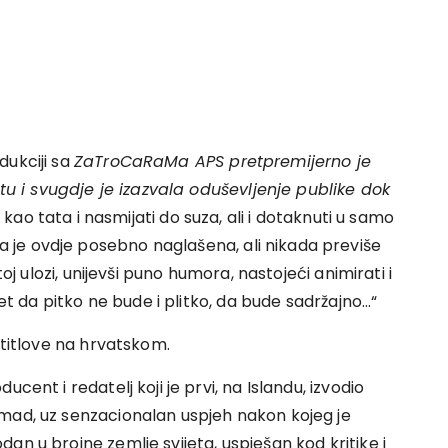
dukciji sa
ZaTroCaRaMa APS pretpremijerno je
stu i svugdje je izazvala oduševljenje publike dok
 kao tata i nasmijati do suza, ali i dotaknuti u samo
je ovdje posebno naglašena, ali nikada previše
toj ulozi, unijevši puno humora, nastojeći animirati i
pet da pitko ne bude i plitko, da bude sadržajno…“
 titlove na hrvatskom.
cent i redatelj koji je prvi, na Islandu, izvodio
mad, uz senzacionalan uspjeh nakon kojeg je
an u brojne zemlje svijeta, uspješan kod kritike i