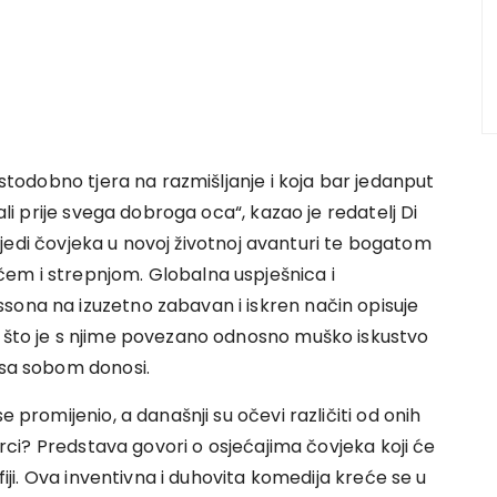
istodobno tjera na razmišljanje i koja bar jedanput
 ali prije svega dobroga oca“, kazao je redatelj Di
ovijedi čovjeka u novoj životnoj avanturi te bogatom
em i strepnjom. Globalna uspješnica i
sona na izuzetno zabavan i iskren način opisuje
e što je s njime povezano odnosno muško iskustvo
 sa sobom donosi.
e promijenio, a današnji su očevi različiti od onih
karci? Predstava govori o osjećajima čovjeka koji će
ofiji. Ova inventivna i duhovita komedija kreće se u