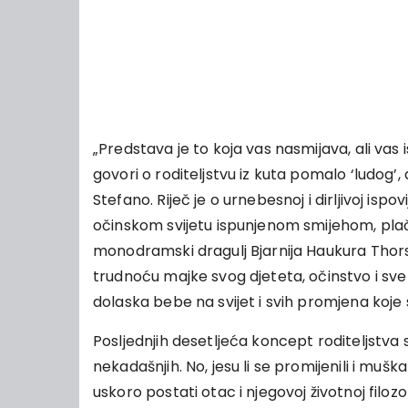
„Predstava je to koja vas nasmijava, ali vas 
govori o roditeljstvu iz kuta pomalo ‘ludog’,
Stefano. Riječ je o urnebesnoj i dirljivoj isp
očinskom svijetu ispunjenom smijehom, plač
monodramski dragulj Bjarnija Haukura Thors
trudnoću majke svog djeteta, očinstvo i sv
dolaska bebe na svijet i svih promjena koje
Posljednjih desetljeća koncept roditeljstva s
nekadašnjih. No, jesu li se promijenili i muš
uskoro postati otac i njegovoj životnoj filoz