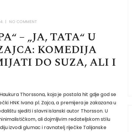
4.
NO COMMENT
A“ – „JA, TATA“ U
 ZAJCA: KOMEDIJA
IJATI DO SUZA, ALI I
 Haukura Thorssona, koja je postala hit gdje god se
riječki HNK Ivana pl. Zajca, a premijera je zakazana u
lištu sjediti i slavni islanski autor Thorsson. U
nimalističkom, ali dojmljivim redateljskom stilu
ju izvodi glumac i ravnatelj riječke Talijanske