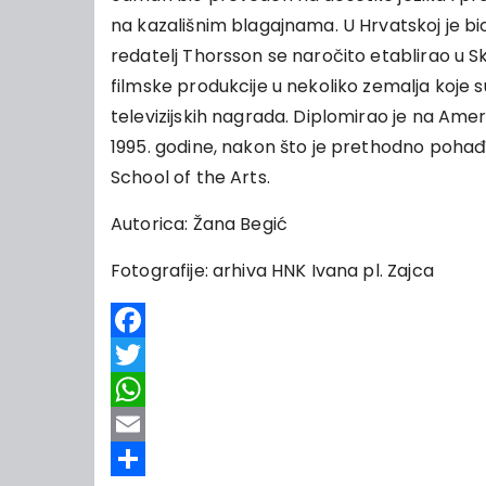
na kazališnim blagajnama. U Hrvatskoj je bi
redatelj Thorsson se naročito etablirao u Skan
filmske produkcije u nekoliko zemalja koje su
televizijskih nagrada. Diplomirao je na Am
1995. godine, nakon što je prethodno pohađ
School of the Arts.
Autorica: Žana Begić
Fotografije: arhiva HNK Ivana pl. Zajca
Facebook
Twitter
WhatsApp
Email