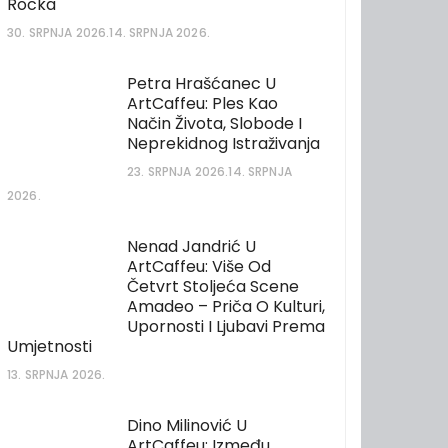
Rocka
30. SRPNJA 2026.
14. SRPNJA 2026.
Petra Hrašćanec U
ArtCaffeu: Ples Kao
Način Života, Slobode I
Neprekidnog Istraživanja
23. SRPNJA 2026.
14. SRPNJA
2026.
Nenad Jandrić U
ArtCaffeu: Više Od
Četvrt Stoljeća Scene
Amadeo – Priča O Kulturi,
Upornosti I Ljubavi Prema
Umjetnosti
13. SRPNJA 2026.
Dino Milinović U
ArtCaffeu: Između