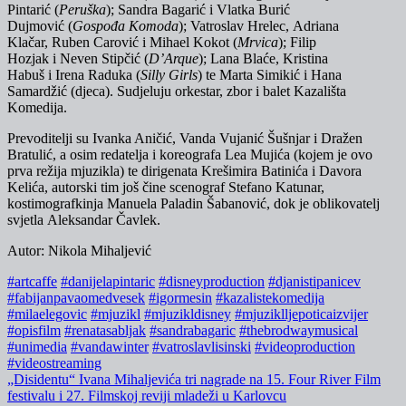
Pintarić (
Peruška
); Sandra Bagarić i Vlatka Burić
Dujmović (
Gospođa Komoda
); Vatroslav Hrelec, Adriana
Klačar, Ruben Carović i Mihael Kokot (
Mrvica
); Filip
Hozjak i Neven Stipčić (
D’Arque
); Lana Blaće, Kristina
Habuš i Irena Raduka (
Silly Girls
) te Marta Simikić i Hana
Samardžić (djeca). Sudjeluju orkestar, zbor i balet Kazališta
Komedija.
Prevoditelji su Ivanka Aničić, Vanda Vujanić Šušnjar i Dražen
Bratulić, a osim redatelja i koreografa Lea Mujića (kojem je ovo
prva režija mjuzikla) te dirigenata Krešimira Batinića i Davora
Kelića, autorski tim još čine scenograf Stefano Katunar,
kostimografkinja Manuela Paladin Šabanović, dok je oblikovatelj
svjetla Aleksandar Čavlek.
Autor: Nikola Mihaljević
#artcaffe
#danijelapintaric
#disneyproduction
#djanistipanicev
#fabijanpavaomedvesek
#igormesin
#kazalistekomedija
#milaelegovic
#mjuzikl
#mjuzikldisney
#mjuziklljepoticaizvijer
#opisfilm
#renatasabljak
#sandrabagaric
#thebrodwaymusical
#unimedia
#vandawinter
#vatroslavlisinski
#videoproduction
#videostreaming
Navigacija
„Disidentu“ Ivana Mihaljevića tri nagrade na 15. Four River Film
festivalu i 27. Filmskoj reviji mladeži u Karlovcu