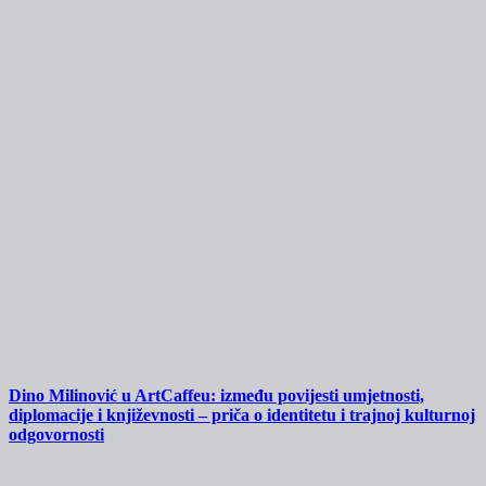
Dino Milinović u ArtCaffeu: između povijesti umjetnosti,
diplomacije i književnosti – priča o identitetu i trajnoj kulturnoj
odgovornosti