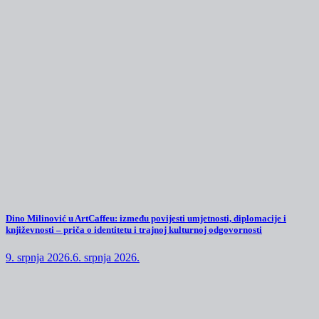
Dino Milinović u ArtCaffeu: između povijesti umjetnosti, diplomacije i
književnosti – priča o identitetu i trajnoj kulturnoj odgovornosti
9. srpnja 2026.
6. srpnja 2026.