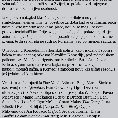
svim udobnostima i druži se sa Zvijeri, te polako uviđa njegovo
dobro srce i zanimljivu osobnost.
Iako je ovo naizgled klasična bajka, ona obiluje mnogim
simboličnim elementima, te, posebice za doba kad je originalna priča
nastala, vrlo hrabrim aspektima priče, koji bi se mogli nazvati
gotovo feminističkim. Prije svega tu su očigledni pokazatelji da je
autorima najvažnija nakana bila upozoriti da je ljepota iznutra, a ne
izvana, te da se knjigu ne sudi po koricama, već po njenom sadržaju.
U izvođenju Komedijinih vrhunskih solista, kao i iskusnog zbora i
baleta te usklađenog orkestra Kazališta Komedija, pod redateljskom
palicom Lea Mujića i dirigentskom Krešimira Batinića i Davora
Kelića, sigurni smo da će ova bajka na pozornici zaživjeti na
najbolji mogući način, a Komedija započeti novu kazališnu sezonu s
još jednim velikim hitom.
Veliki ansambl mjuzikla čine Vanda Winter i Buga Marija Šimić u
naslovnoj ulozi
Ljepotice
, Ivan Glowatzky i Igor Drvenkar u
ulozi
Zvijeri
(uz Nevena Stipčića u studijskoj ulozi), Fabijan Pavao
Medvešek i Matko Knešaurek (
Gaston
); Dražen Bratulić i Đani
Stipaničev (
Lumier
); Igor Mešin i Goran Malus (
Din Don
); Jasna
Bilušić i Renata Sabljak (
Gospođa Kamilica
); Ognjen
Milovanović i Jan Kovačić (
Lefou
); Adalbert Turner, Ervin
Baučić i Adam Končić (
Maurice
); Mila Elegović i Danijela