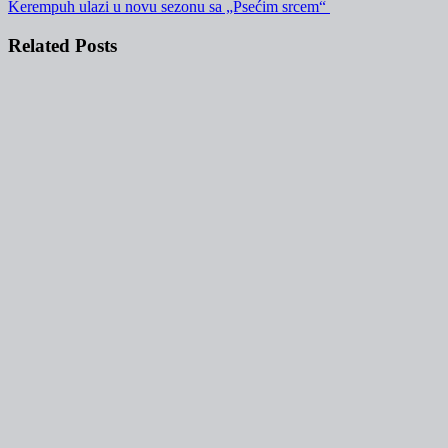
objava
Kerempuh ulazi u novu sezonu sa „Psećim srcem“
Related Posts