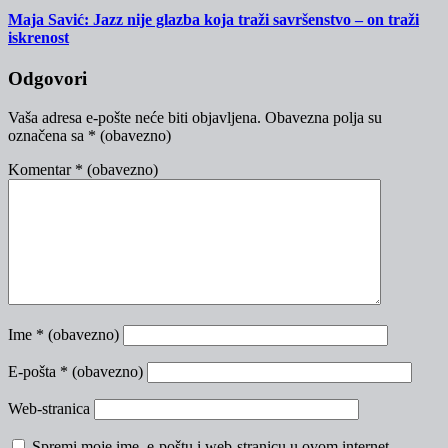
Maja Savić: Jazz nije glazba koja traži savršenstvo – on traži
iskrenost
Odgovori
Vaša adresa e-pošte neće biti objavljena.
Obavezna polja su
označena sa
* (obavezno)
Komentar
* (obavezno)
Ime
* (obavezno)
E-pošta
* (obavezno)
Web-stranica
Spremi moje ime, e-poštu i web-stranicu u ovom internet