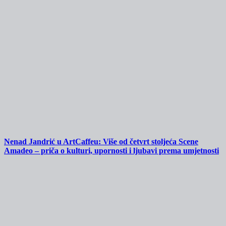
Nenad Jandrić u ArtCaffeu: Više od četvrt stoljeća Scene
Amadeo – priča o kulturi, upornosti i ljubavi prema umjetnosti