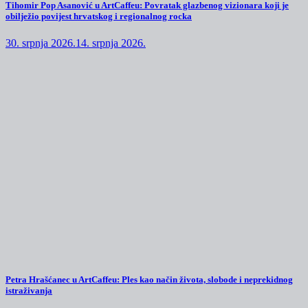
Tihomir Pop Asanović u ArtCaffeu: Povratak glazbenog vizionara koji je
obilježio povijest hrvatskog i regionalnog rocka
30. srpnja 2026.
14. srpnja 2026.
Petra Hrašćanec u ArtCaffeu: Ples kao način života, slobode i neprekidnog
istraživanja