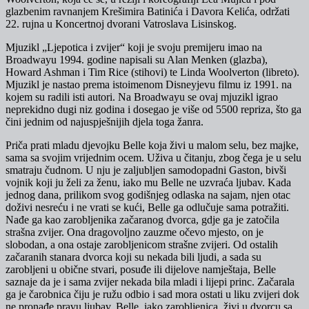
glazbenim ravnanjem Krešimira Batinića i Davora Kelića, održati
22. rujna u Koncertnoj dvorani Vatroslava Lisinskog.
Mjuzikl „Ljepotica i zvijer“ koji je svoju premijeru imao na
Broadwayu 1994. godine napisali su Alan Menken (glazba),
Howard Ashman i Tim Rice (stihovi) te Linda Woolverton (libreto).
Mjuzikl je nastao prema istoimenom Disneyjevu filmu iz 1991. na
kojem su radili isti autori. Na Broadwayu se ovaj mjuzikl igrao
neprekidno dugi niz godina i dosegao je više od 5500 repriza, što ga
čini jednim od najuspješnijih djela toga žanra.
Priča prati mladu djevojku Belle koja živi u malom selu, bez majke,
sama sa svojim vrijednim ocem. Uživa u čitanju, zbog čega je u selu
smatraju čudnom. U nju je zaljubljen samodopadni Gaston, bivši
vojnik koji ju želi za ženu, iako mu Belle ne uzvraća ljubav. Kada
jednog dana, prilikom svog godišnjeg odlaska na sajam, njen otac
doživi nesreću i ne vrati se kući, Belle ga odlučuje sama potražiti.
Nađe ga kao zarobljenika začaranog dvorca, gdje ga je zatočila
strašna zvijer. Ona dragovoljno zauzme očevo mjesto, on je
slobodan, a ona ostaje zarobljenicom strašne zvijeri. Od ostalih
začaranih stanara dvorca koji su nekada bili ljudi, a sada su
zarobljeni u obične stvari, posuđe ili dijelove namještaja, Belle
saznaje da je i sama zvijer nekada bila mladi i lijepi princ. Začarala
ga je čarobnica čiju je ružu odbio i sad mora ostati u liku zvijeri dok
ne pronađe pravu ljubav. Belle, iako zarobljenica, živi u dvorcu sa