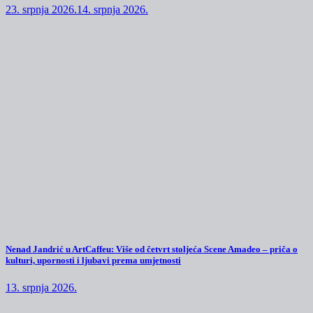
23. srpnja 2026.
14. srpnja 2026.
Nenad Jandrić u ArtCaffeu: Više od četvrt stoljeća Scene Amadeo – priča o
kulturi, upornosti i ljubavi prema umjetnosti
13. srpnja 2026.