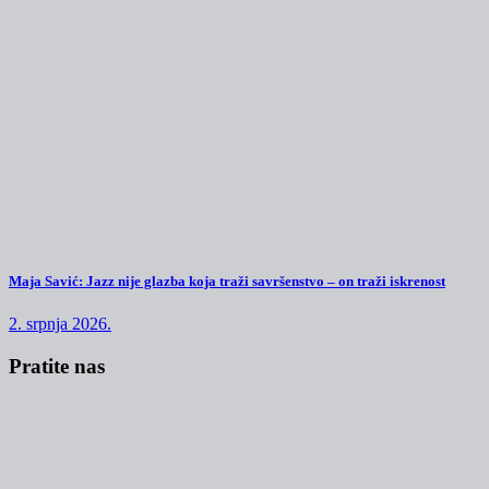
Maja Savić: Jazz nije glazba koja traži savršenstvo – on traži iskrenost
2. srpnja 2026.
Pratite nas