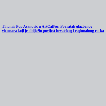
Tihomir Pop Asanović u ArtCaffeu: Povratak glazbenog
vizionara koji je obilježio povijest hrvatskog i regionalnog rocka