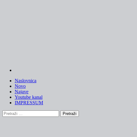
Skip
to
content
Naslovnica
Novo
Najave
Youtube kanal
IMPRESSUM
Pretraži: