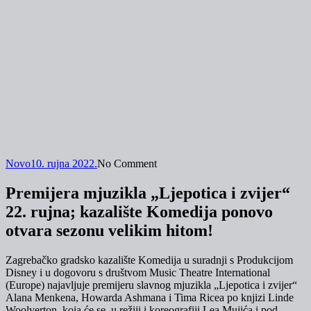
Novo
10. rujna 2022.
No Comment
Premijera mjuzikla „Ljepotica i zvijer“
22. rujna; kazalište Komedija ponovo
otvara sezonu velikim hitom!
Zagrebačko gradsko kazalište Komedija u suradnji s Produkcijom
Disney i u dogovoru s društvom Music Theatre International
(Europe) najavljuje premijeru slavnog mjuzikla „Ljepotica i zvijer“
Alana Menkena, Howarda Ashmana i Tima Ricea po knjizi Linde
Woolverton, koja će se, u režiji i koreografiji Lea Mujića i pod