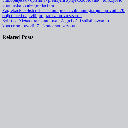
#lukopaljetak
#opisfilm
#premijera
#prijekodubrovnik
#tonkojovic
#unimedia
#videoproduction
Navigacija
Zagrebački solisti u Lisinskom predstavili monografiju u povodu 70.
obljetnice i najavili program za novu sezonu
objava
Solistica Alexandra Conunova i Zagrebački solisti izvrsnim
koncertom otvorili 71. koncertnu sezonu
Related Posts