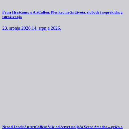
Petra Hrašćanec u ArtCaffeu: Ples kao način života, slobode i neprekidnog
istraživanja
23. srpnja 2026.
14. srpnja 2026.
Nenad Jandrić u ArtCaffeu: Više od četvrt stoljeća Scene Amadeo – priča o