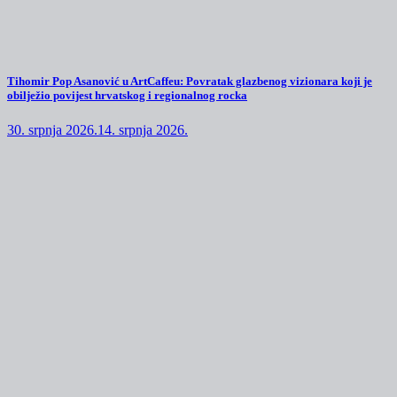
Tihomir Pop Asanović u ArtCaffeu: Povratak glazbenog vizionara koji je
obilježio povijest hrvatskog i regionalnog rocka
30. srpnja 2026.
14. srpnja 2026.