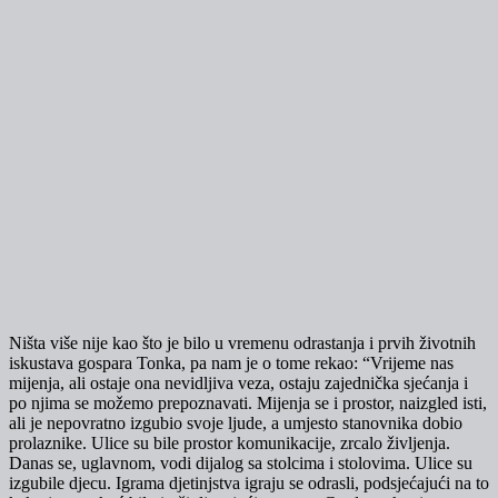
Ništa više nije kao što je bilo u vremenu odrastanja i prvih životnih
iskustava gospara Tonka, pa nam je o tome rekao: “Vrijeme nas
mijenja, ali ostaje ona nevidljiva veza, ostaju zajednička sjećanja i
po njima se možemo prepoznavati. Mijenja se i prostor, naizgled isti,
ali je nepovratno izgubio svoje ljude, a umjesto stanovnika dobio
prolaznike. Ulice su bile prostor komunikacije, zrcalo življenja.
Danas se, uglavnom, vodi dijalog sa stolcima i stolovima. Ulice su
izgubile djecu. Igrama djetinjstva igraju se odrasli, podsjećajući na to