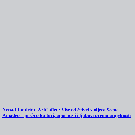
Nenad Jandrić u ArtCaffeu: Više od četvrt stoljeća Scene
Amadeo – priča o kulturi, upornosti i ljubavi prema umjetnosti