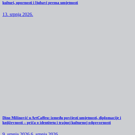
kulturi, upornosti i ljubavi prema umjetnosti
13. srpnja 2026.
Dino Milinović u ArtCaffeu: između povijesti umjetnosti, diplomacije i
književnosti – priča o identitetu i trajnoj kulturnoj odgovornosti
9. srpnja 2026.
6. srpnja 2026.