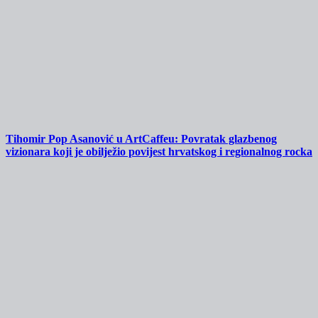
Tihomir Pop Asanović u ArtCaffeu: Povratak glazbenog
vizionara koji je obilježio povijest hrvatskog i regionalnog rocka