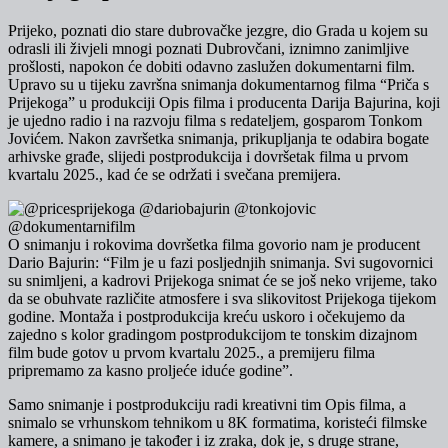
Prijeko, poznati dio stare dubrovačke jezgre, dio Grada u kojem su
odrasli ili živjeli mnogi poznati Dubrovčani, iznimno zanimljive
prošlosti, napokon će dobiti odavno zaslužen dokumentarni film.
Upravo su u tijeku završna snimanja dokumentarnog filma “Priča s
Prijekoga” u produkciji Opis filma i producenta Darija Bajurina, koji
je ujedno radio i na razvoju filma s redateljem, gosparom Tonkom
Jovićem. Nakon završetka snimanja, prikupljanja te odabira bogate
arhivske građe, slijedi postprodukcija i dovršetak filma u prvom
kvartalu 2025., kad će se održati i svečana premijera.
O snimanju i rokovima dovršetka filma govorio nam je producent
Dario Bajurin: “Film je u fazi posljednjih snimanja. Svi sugovornici
su snimljeni, a kadrovi Prijekoga snimat će se još neko vrijeme, tako
da se obuhvate različite atmosfere i sva slikovitost Prijekoga tijekom
godine. Montaža i postprodukcija kreću uskoro i očekujemo da
zajedno s kolor gradingom postprodukcijom te tonskim dizajnom
film bude gotov u prvom kvartalu 2025., a premijeru filma
pripremamo za kasno proljeće iduće godine”.
Samo snimanje i postprodukciju radi kreativni tim Opis filma, a
snimalo se vrhunskom tehnikom u 8K formatima, koristeći filmske
kamere, a snimano je također i iz zraka, dok je, s druge strane,