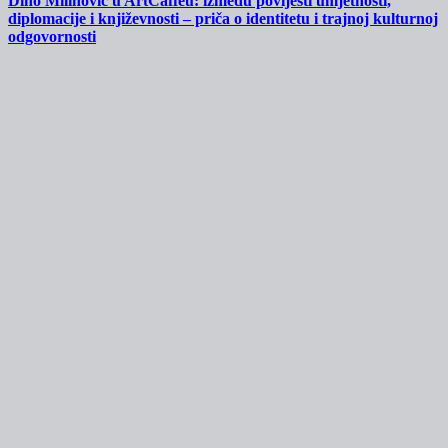
Dino Milinović u ArtCaffeu: između povijesti umjetnosti,
diplomacije i književnosti – priča o identitetu i trajnoj kulturnoj
odgovornosti