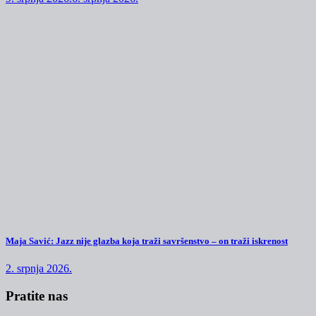
Maja Savić: Jazz nije glazba koja traži savršenstvo – on traži iskrenost
2. srpnja 2026.
Pratite nas