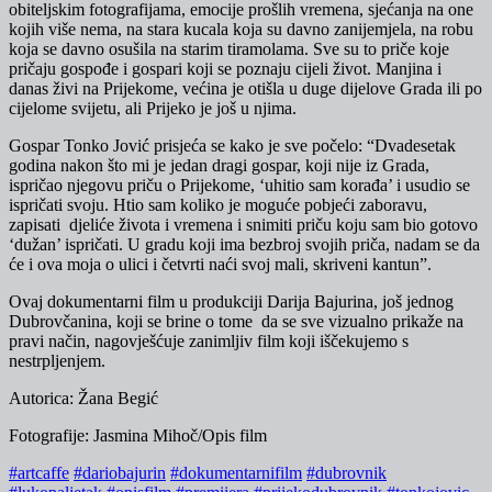
obiteljskim fotografijama, emocije prošlih vremena, sjećanja na one
kojih više nema, na stara kucala koja su davno zanijemjela, na robu
koja se davno osušila na starim tiramolama. Sve su to priče koje
pričaju gospođe i gospari koji se poznaju cijeli život. Manjina i
danas živi na Prijekome, većina je otišla u duge dijelove Grada ili po
cijelome svijetu, ali Prijeko je još u njima.
Gospar Tonko Jović prisjeća se kako je sve počelo: “Dvadesetak
godina nakon što mi je jedan dragi gospar, koji nije iz Grada,
ispričao njegovu priču o Prijekome, ‘uhitio sam korađa’ i usudio se
ispričati svoju. Htio sam koliko je moguće pobjeći zaboravu,
zapisati djeliće života i vremena i snimiti priču koju sam bio gotovo
‘dužan’ ispričati. U gradu koji ima bezbroj svojih priča, nadam se da
će i ova moja o ulici i četvrti naći svoj mali, skriveni kantun”.
Ovaj dokumentarni film u produkciji Darija Bajurina, još jednog
Dubrovčanina, koji se brine o tome da se sve vizualno prikaže na
pravi način, nagovješćuje zanimljiv film koji iščekujemo s
nestrpljenjem.
Autorica: Žana Begić
Fotografije: Jasmina Mihoč/Opis film
#artcaffe
#dariobajurin
#dokumentarnifilm
#dubrovnik