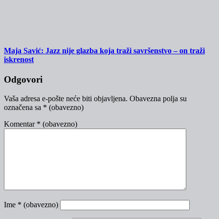
Maja Savić: Jazz nije glazba koja traži savršenstvo – on traži
iskrenost
Odgovori
Vaša adresa e-pošte neće biti objavljena.
Obavezna polja su
označena sa
* (obavezno)
Komentar
* (obavezno)
Ime
* (obavezno)