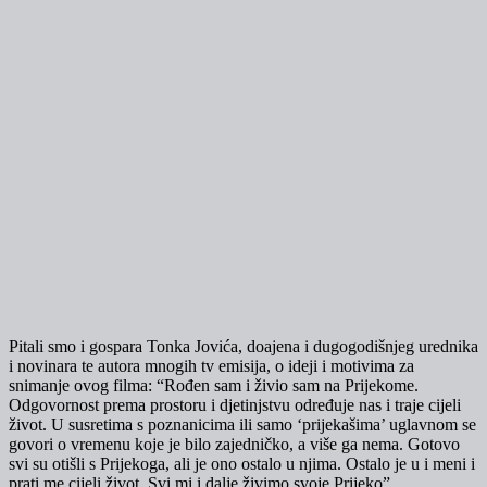
Pitali smo i gospara Tonka Jovića, doajena i dugogodišnjeg urednika
i novinara te autora mnogih tv emisija, o ideji i motivima za
snimanje ovog filma: “Rođen sam i živio sam na Prijekome.
Odgovornost prema prostoru i djetinjstvu određuje nas i traje cijeli
život. U susretima s poznanicima ili samo ‘prijekašima’ uglavnom se
govori o vremenu koje je bilo zajedničko, a više ga nema. Gotovo
svi su otišli s Prijekoga, ali je ono ostalo u njima. Ostalo je u i meni i
prati me cijeli život. Svi mi i dalje živimo svoje Prijeko”.