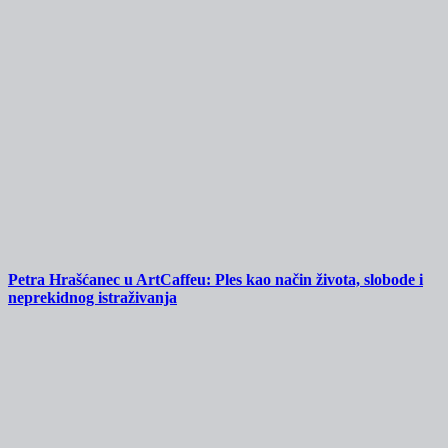
Petra Hrašćanec u ArtCaffeu: Ples kao način života, slobode i
neprekidnog istraživanja