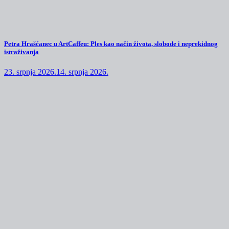
Petra Hrašćanec u ArtCaffeu: Ples kao način života, slobode i neprekidnog
istraživanja
23. srpnja 2026.
14. srpnja 2026.