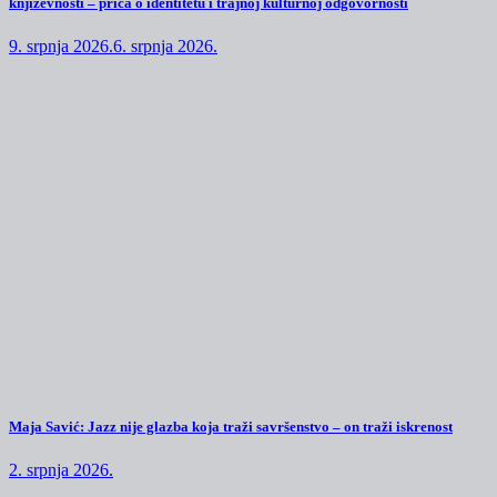
književnosti – priča o identitetu i trajnoj kulturnoj odgovornosti
9. srpnja 2026.
6. srpnja 2026.
Maja Savić: Jazz nije glazba koja traži savršenstvo – on traži iskrenost
2. srpnja 2026.