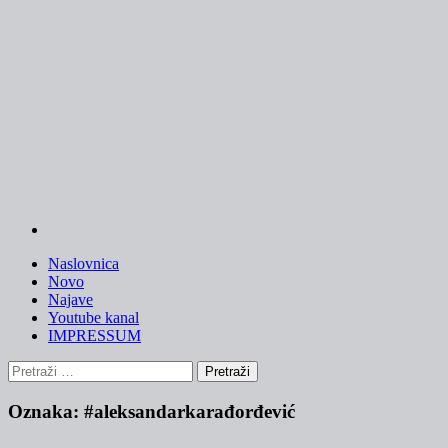
Skip
to
content
Naslovnica
Novo
Najave
Youtube kanal
IMPRESSUM
Pretraži:
Oznaka:
#aleksandarkarađorđević