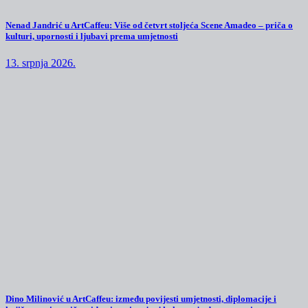
Nenad Jandrić u ArtCaffeu: Više od četvrt stoljeća Scene Amadeo – priča o
kulturi, upornosti i ljubavi prema umjetnosti
13. srpnja 2026.
Dino Milinović u ArtCaffeu: između povijesti umjetnosti, diplomacije i