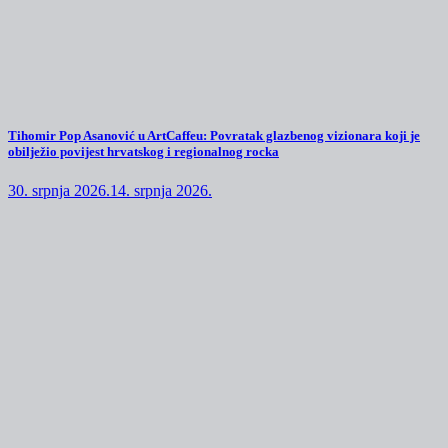
Tihomir Pop Asanović u ArtCaffeu: Povratak glazbenog vizionara koji je
obilježio povijest hrvatskog i regionalnog rocka
30. srpnja 2026.
14. srpnja 2026.