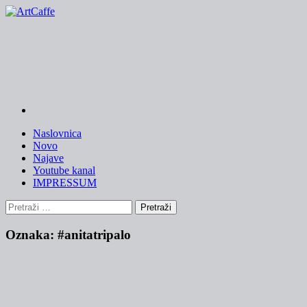
Skip
to
content
Naslovnica
Novo
Najave
Youtube kanal
IMPRESSUM
Pretraži:
Oznaka:
#anitatripalo