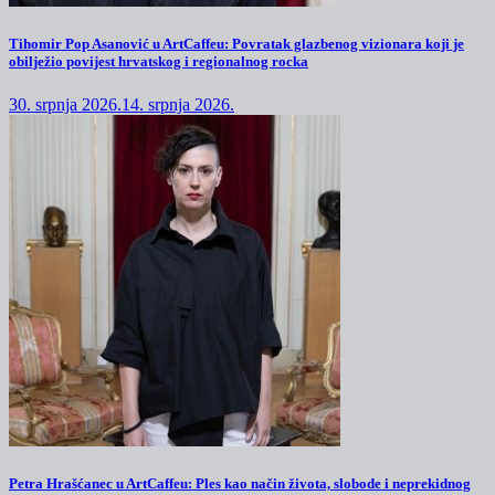
Tihomir Pop Asanović u ArtCaffeu: Povratak glazbenog vizionara koji je
obilježio povijest hrvatskog i regionalnog rocka
30. srpnja 2026.
14. srpnja 2026.
Petra Hrašćanec u ArtCaffeu: Ples kao način života, slobode i neprekidnog