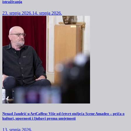
istraživanja
23. srpnja 2026.
14. srpnja 2026.
Nenad Jandrić u ArtCaffeu: Više od četvrt stoljeća Scene Amadeo – priča o
kulturi, upornosti i ljubavi prema umjetnosti
13. srpnja 2026.