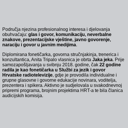
Područja njezina profesionalnog interesa i djelovanja
obuhvaćaju:
glas i govor, komunikaciju, neverbalne
znakove, prezentacijske vještine, javno govorenje,
naraciju i govor u javnim medijima
.
Diplomirana fonetičarka, govorna stručnjakinja, trenerica i
konzultantica, Anita Tripalo vlasnica je obrta
Jaka jeka
. Prije
samozapošljavanja u svibnju 2018. godine, čak
22 godine
radila je kao fonetičarka u Službi za jezik i govor
Hrvatske radiotelevizije
, gdje je provodila individualne i
grupne glasovne i govorne edukacije novinara, voditelja,
prezentera i spikera. Aktivno je sudjelovala u svakodnevnoj
pripremi programa, brojnim projektima HRT-a te bila članica
audicijskih komisija.