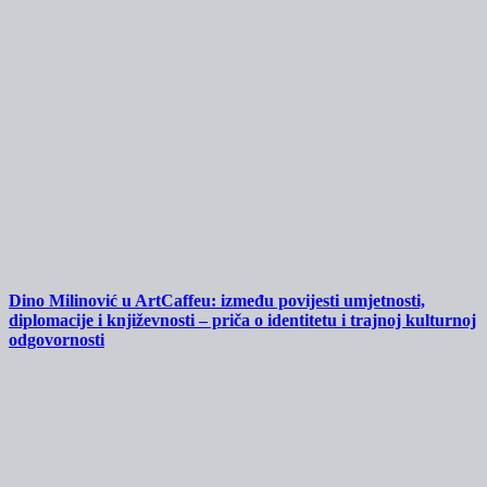
Dino Milinović u ArtCaffeu: između povijesti umjetnosti,
diplomacije i književnosti – priča o identitetu i trajnoj kulturnoj
odgovornosti