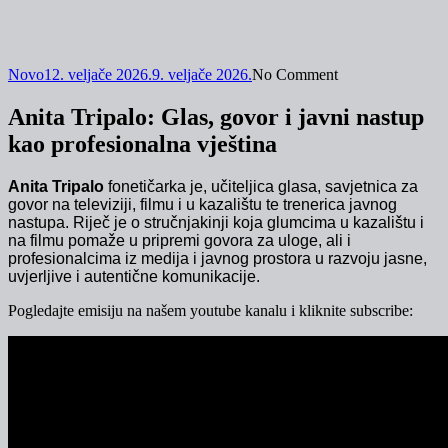
Novo
12. veljače 2026.
9. veljače 2026.
No Comment
Anita Tripalo: Glas, govor i javni nastup
kao profesionalna vještina
Anita Tripalo
fonetičarka je, učiteljica glasa, savjetnica za
govor na televiziji, filmu i u kazalištu te trenerica javnog
nastupa. Riječ je o stručnjakinji koja glumcima u kazalištu i
na filmu pomaže u pripremi govora za uloge, ali i
profesionalcima iz medija i javnog prostora u razvoju jasne,
uvjerljive i autentične komunikacije.
Pogledajte emisiju na našem youtube kanalu i kliknite subscribe: