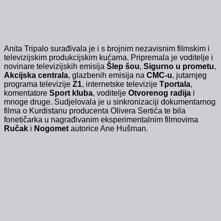
Anita Tripalo surađivala je i s brojnim nezavisnim filmskim i
televizijskim produkcijskim kućama. Pripremala je voditelje i
novinare televizijskih emisija
Šlep šou
,
Sigurno u prometu
,
Akcijska centrala
, glazbenih emisija na
CMC-u
, jutarnjeg
programa televizije
Z1
, internetske televizije
Tportala
,
komentatore
Sport kluba
, voditelje
Otvorenog radija
i
mnoge druge. Sudjelovala je u sinkronizaciji dokumentarnog
filma o Kurdistanu producenta Olivera Sertića te bila
fonetičarka u nagrađivanim eksperimentalnim filmovima
Ručak
i
Nogomet
autorice Ane Hušman.