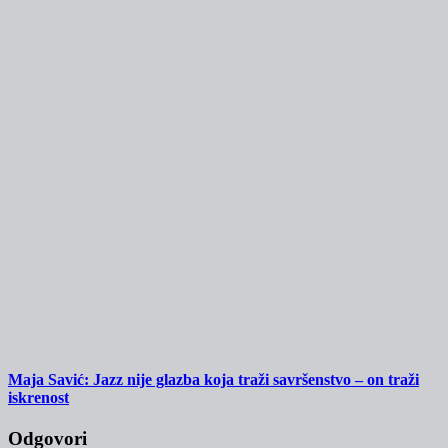
Maja Savić: Jazz nije glazba koja traži savršenstvo – on traži
iskrenost
Odgovori