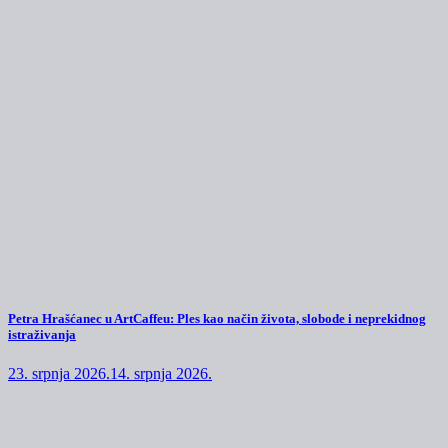
Petra Hrašćanec u ArtCaffeu: Ples kao način života, slobode i neprekidnog
istraživanja
23. srpnja 2026.
14. srpnja 2026.