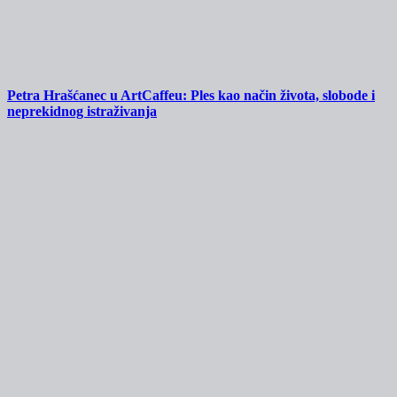
Petra Hrašćanec u ArtCaffeu: Ples kao način života, slobode i
neprekidnog istraživanja