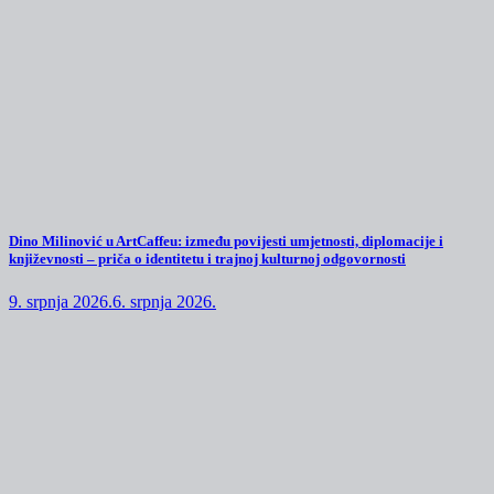
Dino Milinović u ArtCaffeu: između povijesti umjetnosti, diplomacije i
književnosti – priča o identitetu i trajnoj kulturnoj odgovornosti
9. srpnja 2026.
6. srpnja 2026.