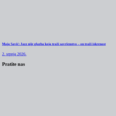
Maja Savić: Jazz nije glazba koja traži savršenstvo – on traži iskrenost
2. srpnja 2026.
Pratite nas