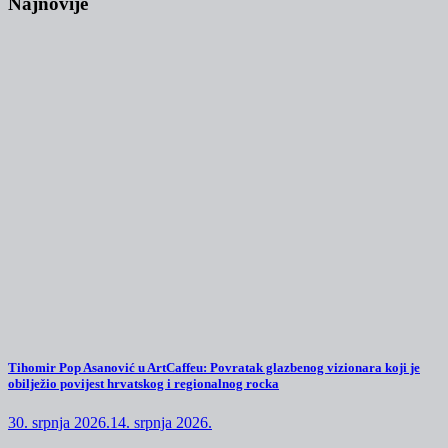
Najnovije
Tihomir Pop Asanović u ArtCaffeu: Povratak glazbenog vizionara koji je
obilježio povijest hrvatskog i regionalnog rocka
30. srpnja 2026.
14. srpnja 2026.