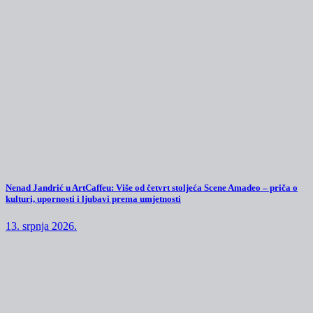
Nenad Jandrić u ArtCaffeu: Više od četvrt stoljeća Scene Amadeo – priča o
kulturi, upornosti i ljubavi prema umjetnosti
13. srpnja 2026.