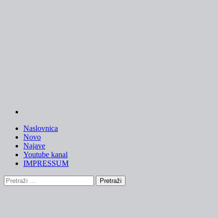
Skip
to
content
Naslovnica
Novo
Najave
Youtube kanal
IMPRESSUM
Pretraži: