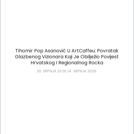
Tihomir Pop Asanović U ArtCaffeu: Povratak
Glazbenog Vizionara Koji Je Obilježio Povijest
Hrvatskog I Regionalnog Rocka
30. SRPNJA 2026.
14. SRPNJA 2026.