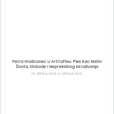
Petra Hrašćanec U ArtCaffeu: Ples Kao Način
Života, Slobode I Neprekidnog Istraživanja
23. SRPNJA 2026.
14. SRPNJA 2026.