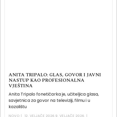
ANITA TRIPALO: GLAS, GOVOR I JAVNI
NASTUP KAO PROFESIONALNA
VJEŠTINA
Anita Tripalo fonetičarka je, učiteljica glasa,
savjetnica za govor na televiziji, filmu i u
kazalištu
NOVO
12. VELJAČE 2026.
9. VELJAČE 2026.