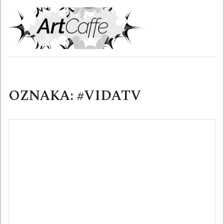
Skip
to
content
OZNAKA:
#VIDATV