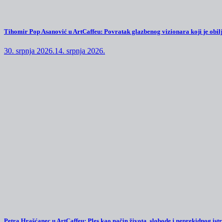
Tihomir Pop Asanović u ArtCaffeu: Povratak glazbenog vizionara koji je obilj
30. srpnja 2026.
14. srpnja 2026.
Petra Hrašćanec u ArtCaffeu: Ples kao način života, slobode i neprekidnog ist