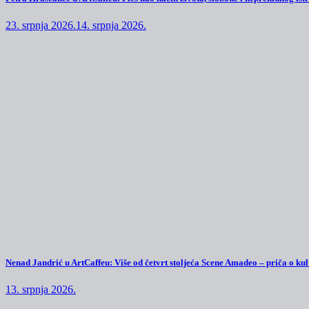
23. srpnja 2026.
14. srpnja 2026.
Nenad Jandrić u ArtCaffeu: Više od četvrt stoljeća Scene Amadeo – priča o kul
13. srpnja 2026.