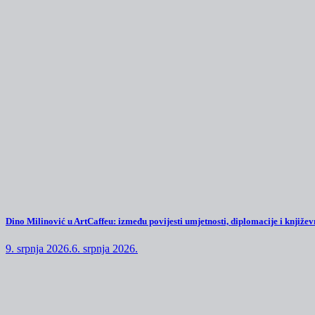
Dino Milinović u ArtCaffeu: između povijesti umjetnosti, diplomacije i književn
9. srpnja 2026.
6. srpnja 2026.