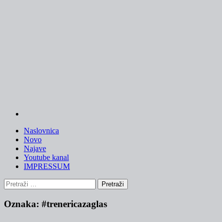
Skip
to
content
Naslovnica
Novo
Najave
Youtube kanal
IMPRESSUM
Pretraži:
Oznaka:
#trenericazaglas