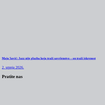
Maja Savić: Jazz nije glazba koja traži savršenstvo – on traži iskrenost
2. srpnja 2026.
Pratite nas