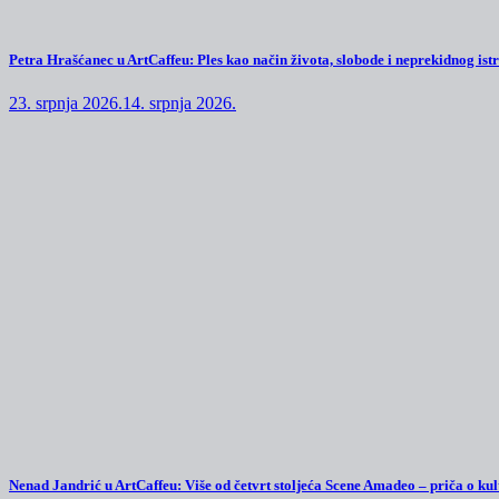
Petra Hrašćanec u ArtCaffeu: Ples kao način života, slobode i neprekidnog ist
23. srpnja 2026.
14. srpnja 2026.
Nenad Jandrić u ArtCaffeu: Više od četvrt stoljeća Scene Amadeo – priča o kul