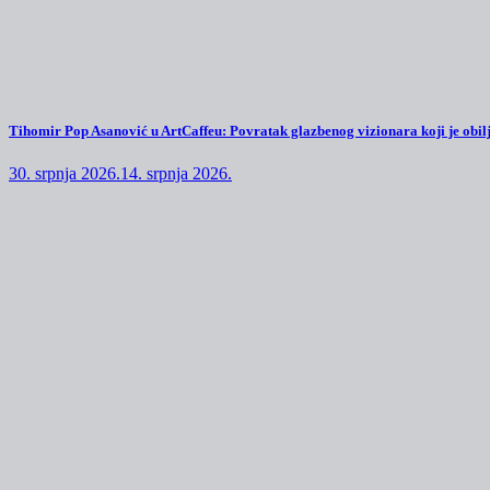
Tihomir Pop Asanović u ArtCaffeu: Povratak glazbenog vizionara koji je obilj
30. srpnja 2026.
14. srpnja 2026.