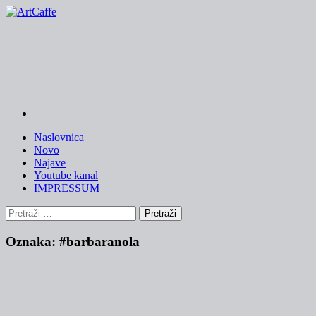
Skip
to
content
Naslovnica
Novo
Najave
Youtube kanal
IMPRESSUM
Pretraži:
Oznaka:
#barbaranola