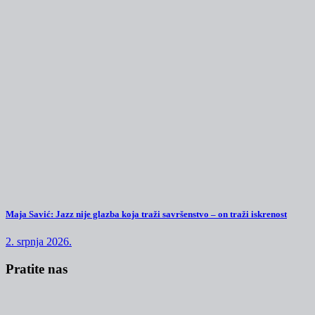
Maja Savić: Jazz nije glazba koja traži savršenstvo – on traži iskrenost
2. srpnja 2026.
Pratite nas