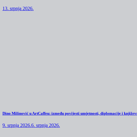
13. srpnja 2026.
Dino Milinović u ArtCaffeu: između povijesti umjetnosti, diplomacije i književn
9. srpnja 2026.
6. srpnja 2026.