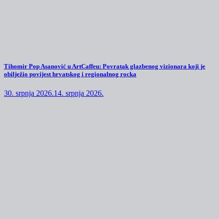
Tihomir Pop Asanović u ArtCaffeu: Povratak glazbenog vizionara koji je
obilježio povijest hrvatskog i regionalnog rocka
30. srpnja 2026.
14. srpnja 2026.