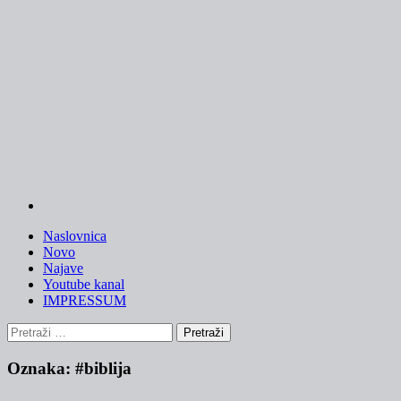
Skip
to
content
Naslovnica
Novo
Najave
Youtube kanal
IMPRESSUM
Pretraži:
Oznaka:
#biblija