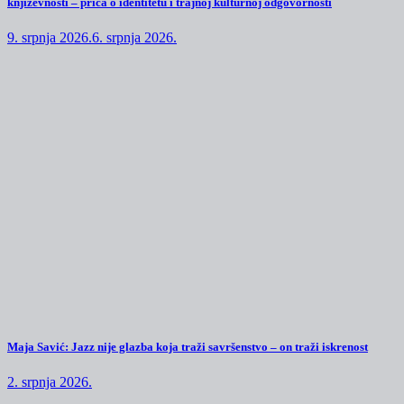
književnosti – priča o identitetu i trajnoj kulturnoj odgovornosti
9. srpnja 2026.
6. srpnja 2026.
Maja Savić: Jazz nije glazba koja traži savršenstvo – on traži iskrenost
2. srpnja 2026.