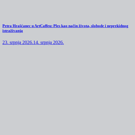
Petra Hrašćanec u ArtCaffeu: Ples kao način života, slobode i neprekidnog
istraživanja
23. srpnja 2026.
14. srpnja 2026.