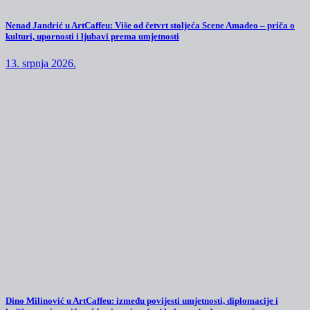
Nenad Jandrić u ArtCaffeu: Više od četvrt stoljeća Scene Amadeo – priča o
kulturi, upornosti i ljubavi prema umjetnosti
13. srpnja 2026.
Dino Milinović u ArtCaffeu: između povijesti umjetnosti, diplomacije i