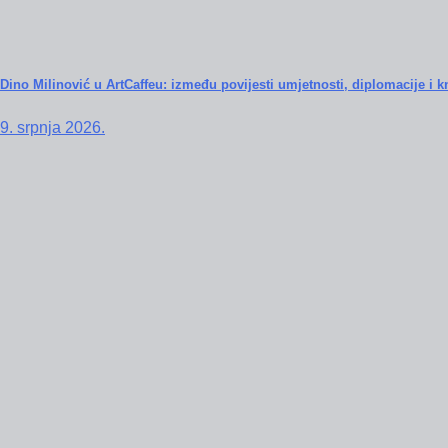
Dino Milinović u ArtCaffeu: između povijesti umjetnosti, diplomacije i kn
9. srpnja 2026.