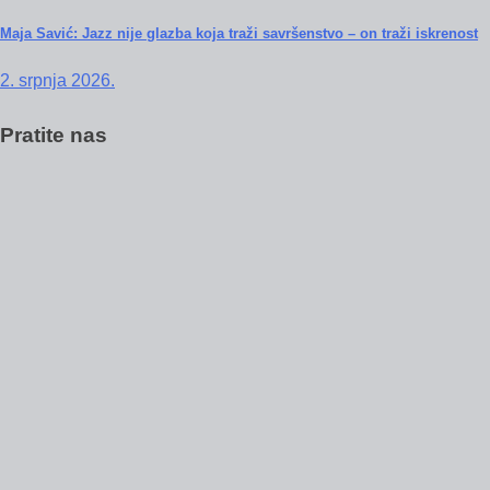
Maja Savić: Jazz nije glazba koja traži savršenstvo – on traži iskrenost
2. srpnja 2026.
Pratite nas