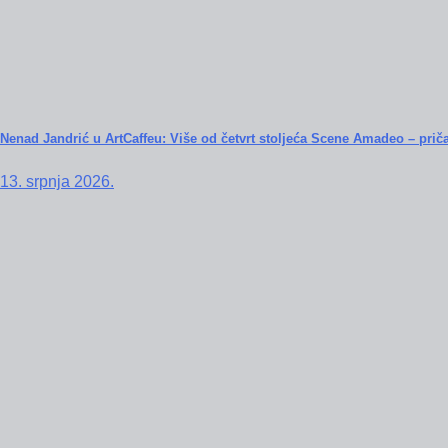
Nenad Jandrić u ArtCaffeu: Više od četvrt stoljeća Scene Amadeo – priča
13. srpnja 2026.