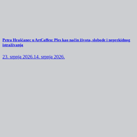
Petra Hrašćanec u ArtCaffeu: Ples kao način života, slobode i neprekidnog
istraživanja
23. srpnja 2026.
14. srpnja 2026.