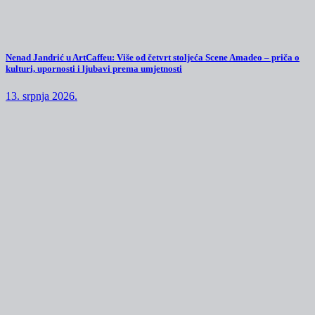
Nenad Jandrić u ArtCaffeu: Više od četvrt stoljeća Scene Amadeo – priča o
kulturi, upornosti i ljubavi prema umjetnosti
13. srpnja 2026.