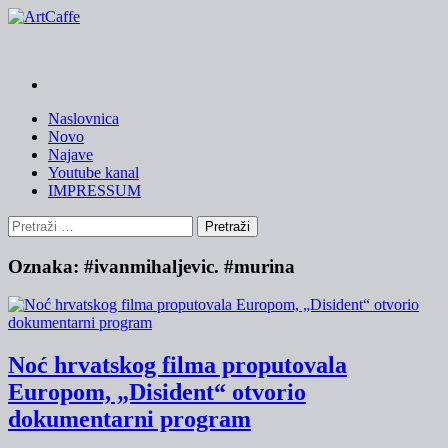
Skip
to
content
Naslovnica
Novo
Najave
Youtube kanal
IMPRESSUM
Pretraži:
Oznaka:
#ivanmihaljevic. #murina
Noć hrvatskog filma proputovala
Europom, „Disident“ otvorio
dokumentarni program