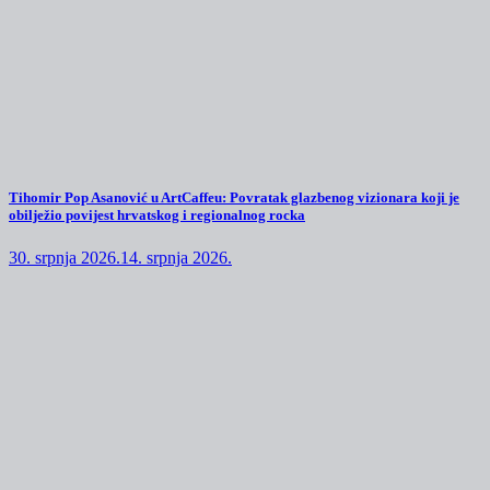
Tihomir Pop Asanović u ArtCaffeu: Povratak glazbenog vizionara koji je
obilježio povijest hrvatskog i regionalnog rocka
30. srpnja 2026.
14. srpnja 2026.