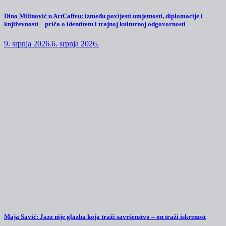
Dino Milinović u ArtCaffeu: između povijesti umjetnosti, diplomacije i
književnosti – priča o identitetu i trajnoj kulturnoj odgovornosti
9. srpnja 2026.
6. srpnja 2026.
Maja Savić: Jazz nije glazba koja traži savršenstvo – on traži iskrenost