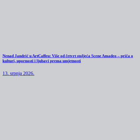
Nenad Jandrić u ArtCaffeu: Više od četvrt stoljeća Scene Amadeo – priča o
kulturi, upornosti i ljubavi prema umjetnosti
13. srpnja 2026.