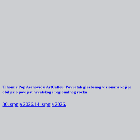
Tihomir Pop Asanović u ArtCaffeu: Povratak glazbenog vizionara koji je
obilježio povijest hrvatskog i regionalnog rocka
30. srpnja 2026.
14. srpnja 2026.