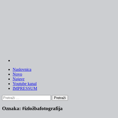
Skip
to
content
Naslovnica
Novo
Najave
Youtube kanal
IMPRESSUM
Pretraži:
Oznaka:
#izložbafotografija