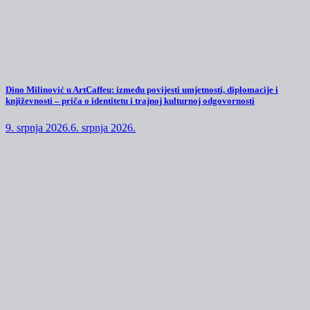
Dino Milinović u ArtCaffeu: između povijesti umjetnosti, diplomacije i
književnosti – priča o identitetu i trajnoj kulturnoj odgovornosti
9. srpnja 2026.
6. srpnja 2026.