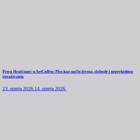
Petra Hrašćanec u ArtCaffeu: Ples kao način života, slobode i neprekidnog
istraživanja
23. srpnja 2026.
14. srpnja 2026.