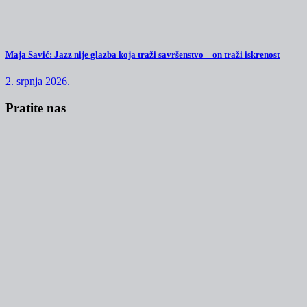
Maja Savić: Jazz nije glazba koja traži savršenstvo – on traži iskrenost
2. srpnja 2026.
Pratite nas