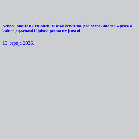
Nenad Jandrić u ArtCaffeu: Više od četvrt stoljeća Scene Amadeo – priča o
kulturi, upornosti i ljubavi prema umjetnosti
13. srpnja 2026.