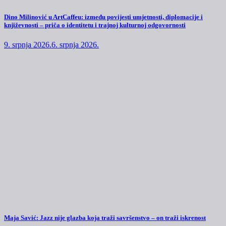
Dino Milinović u ArtCaffeu: između povijesti umjetnosti, diplomacije i
književnosti – priča o identitetu i trajnoj kulturnoj odgovornosti
9. srpnja 2026.
6. srpnja 2026.
Maja Savić: Jazz nije glazba koja traži savršenstvo – on traži iskrenost