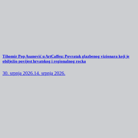
Tihomir Pop Asanović u ArtCaffeu: Povratak glazbenog vizionara koji je
obilježio povijest hrvatskog i regionalnog rocka
30. srpnja 2026.
14. srpnja 2026.