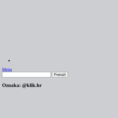
Skip
to
content
Menu
Pretraži:
Oznaka:
@klik.hr