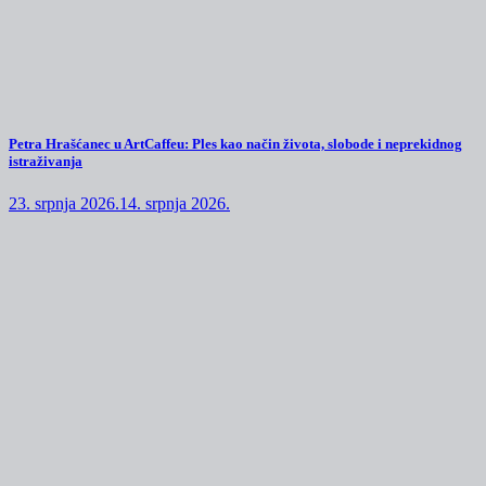
Petra Hrašćanec u ArtCaffeu: Ples kao način života, slobode i neprekidnog
istraživanja
23. srpnja 2026.
14. srpnja 2026.