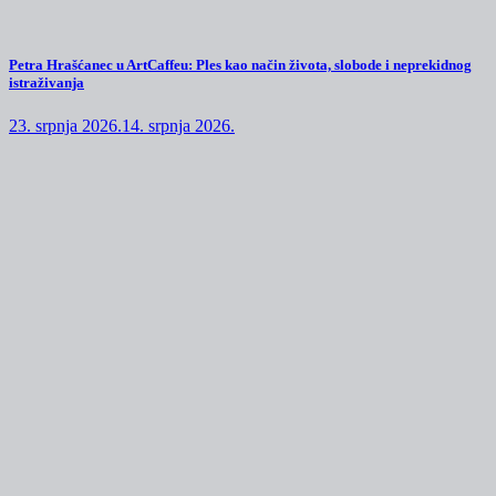
Petra Hrašćanec u ArtCaffeu: Ples kao način života, slobode i neprekidnog
istraživanja
23. srpnja 2026.
14. srpnja 2026.