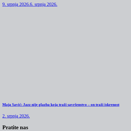
9. srpnja 2026.
6. srpnja 2026.
Maja Savić: Jazz nije glazba koja traži savršenstvo – on traži iskrenost
2. srpnja 2026.
Pratite nas