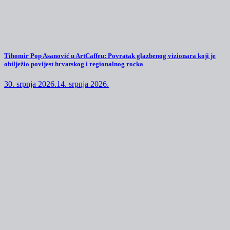
Tihomir Pop Asanović u ArtCaffeu: Povratak glazbenog vizionara koji je
obilježio povijest hrvatskog i regionalnog rocka
30. srpnja 2026.
14. srpnja 2026.