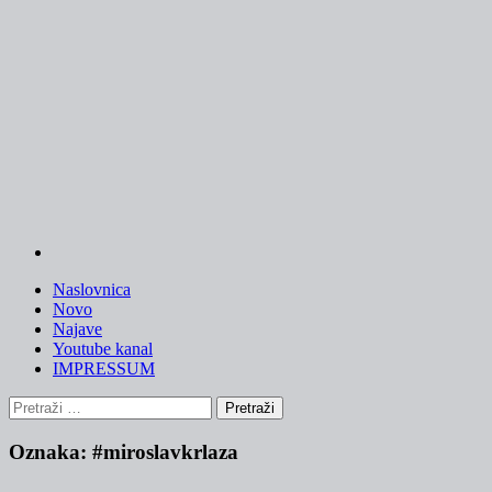
Skip
to
content
Naslovnica
Novo
Najave
Youtube kanal
IMPRESSUM
Pretraži:
Oznaka:
#miroslavkrlaza