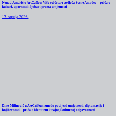
Nenad Jandrić u ArtCaffeu: Više od četvrt stoljeća Scene Amadeo – priča o
kulturi, upornosti i ljubavi prema umjetnosti
13. srpnja 2026.
Dino Milinović u ArtCaffeu: između povijesti umjetnosti, diplomacije i
književnosti – priča o identitetu i trajnoj kulturnoj odgovornosti