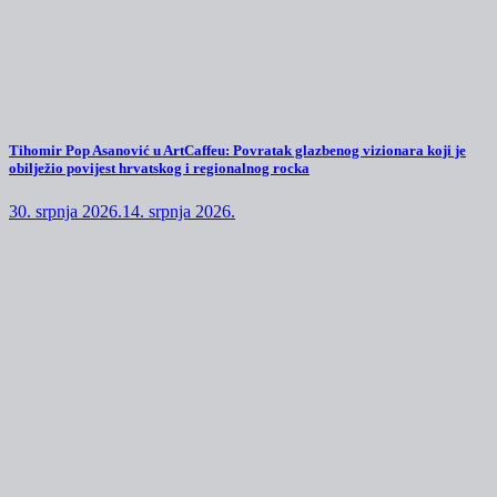
Tihomir Pop Asanović u ArtCaffeu: Povratak glazbenog vizionara koji je
obilježio povijest hrvatskog i regionalnog rocka
30. srpnja 2026.
14. srpnja 2026.