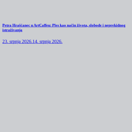
Petra Hrašćanec u ArtCaffeu: Ples kao način života, slobode i neprekidnog
istraživanja
23. srpnja 2026.
14. srpnja 2026.