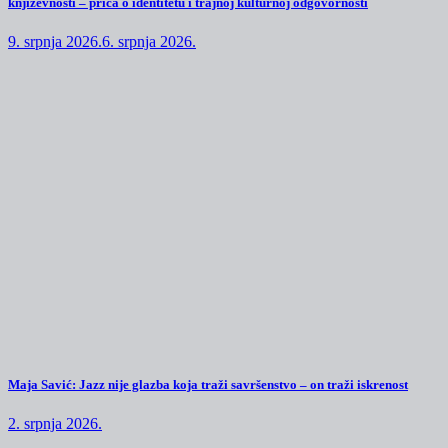
književnosti – priča o identitetu i trajnoj kulturnoj odgovornosti
9. srpnja 2026.
6. srpnja 2026.
Maja Savić: Jazz nije glazba koja traži savršenstvo – on traži iskrenost
2. srpnja 2026.