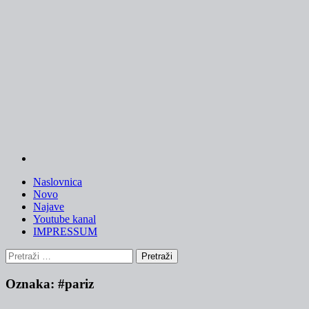
Skip
to
content
Naslovnica
Novo
Najave
Youtube kanal
IMPRESSUM
Pretraži:
Oznaka:
#pariz