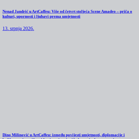
Nenad Jandrić u ArtCaffeu: Više od četvrt stoljeća Scene Amadeo – priča o
kulturi, upornosti i ljubavi prema umjetnosti
13. srpnja 2026.
Dino Milinović u ArtCaffeu: između povijesti umjetnosti, diplomacije i