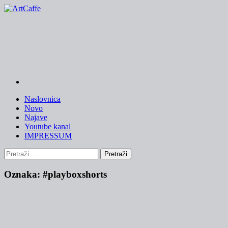
Skip
to
content
Naslovnica
Novo
Najave
Youtube kanal
IMPRESSUM
Pretraži:
Oznaka:
#playboxshorts