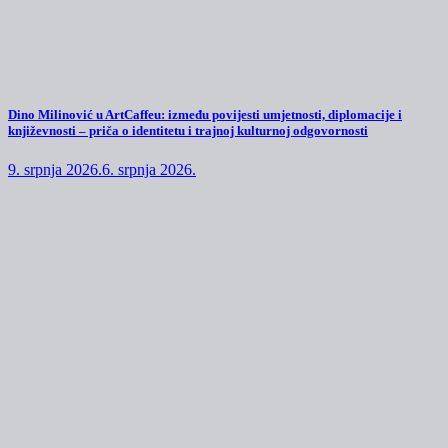
Dino Milinović u ArtCaffeu: između povijesti umjetnosti, diplomacije i
književnosti – priča o identitetu i trajnoj kulturnoj odgovornosti
9. srpnja 2026.
6. srpnja 2026.