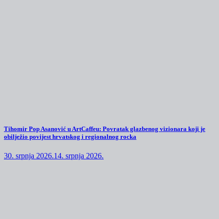
Tihomir Pop Asanović u ArtCaffeu: Povratak glazbenog vizionara koji je
obilježio povijest hrvatskog i regionalnog rocka
30. srpnja 2026.
14. srpnja 2026.