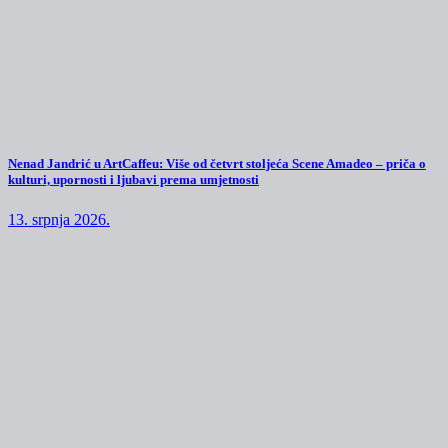
Nenad Jandrić u ArtCaffeu: Više od četvrt stoljeća Scene Amadeo – priča o
kulturi, upornosti i ljubavi prema umjetnosti
13. srpnja 2026.