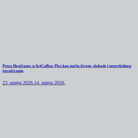
Petra Hrašćanec u ArtCaffeu: Ples kao način života, slobode i neprekidnog
istraživanja
23. srpnja 2026.
14. srpnja 2026.