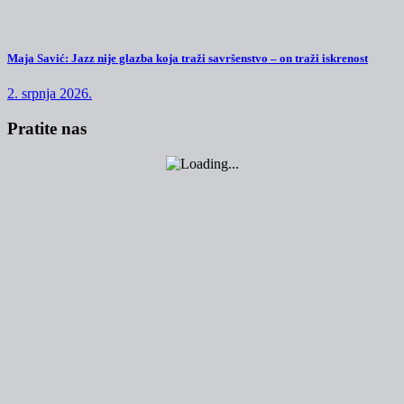
Maja Savić: Jazz nije glazba koja traži savršenstvo – on traži iskrenost
2. srpnja 2026.
Pratite nas