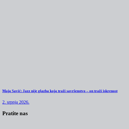
Maja Savić: Jazz nije glazba koja traži savršenstvo – on traži iskrenost
2. srpnja 2026.
Pratite nas