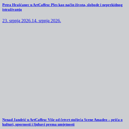
Petra Hrašćanec u ArtCaffeu: Ples kao način života, slobode i neprekidnog
istraživanja
23. srpnja 2026.
14. srpnja 2026.
Nenad Jandrić u ArtCaffeu: Više od četvrt stoljeća Scene Amadeo – priča o
kulturi, upornosti i ljubavi prema umjetnosti