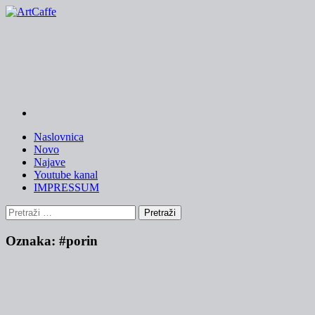
Skip
to
content
Naslovnica
Novo
Najave
Youtube kanal
IMPRESSUM
Pretraži:
Oznaka:
#porin