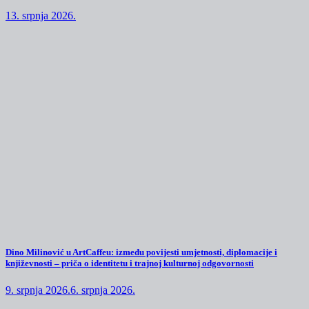
13. srpnja 2026.
Dino Milinović u ArtCaffeu: između povijesti umjetnosti, diplomacije i
književnosti – priča o identitetu i trajnoj kulturnoj odgovornosti
9. srpnja 2026.
6. srpnja 2026.