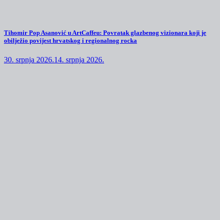
Tihomir Pop Asanović u ArtCaffeu: Povratak glazbenog vizionara koji je
obilježio povijest hrvatskog i regionalnog rocka
30. srpnja 2026.
14. srpnja 2026.