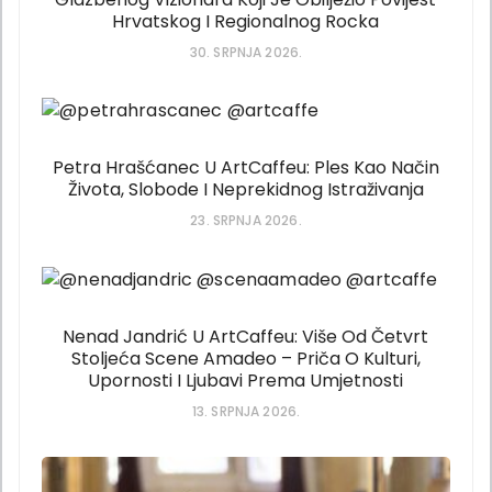
Hrvatskog I Regionalnog Rocka
30. SRPNJA 2026.
Petra Hrašćanec U ArtCaffeu: Ples Kao Način
Života, Slobode I Neprekidnog Istraživanja
23. SRPNJA 2026.
Nenad Jandrić U ArtCaffeu: Više Od Četvrt
Stoljeća Scene Amadeo – Priča O Kulturi,
Upornosti I Ljubavi Prema Umjetnosti
13. SRPNJA 2026.