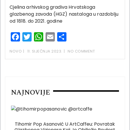
Cjelina arhivskog gradiva Hrvatskoga
glazbenog zavoda (HGZ) nastaloga u razdoblju
od 1818. do 2021. godine
Facebook
Twitter
WhatsApp
Email
Share
NOVO
11. SIJEČNJA 2023.
NO COMMENT
NAJNOVIJE
Tihomir Pop Asanović U ArtCaffeu: Povratak
Glazbenog Vizionara Koji Je Obilježio Povijest