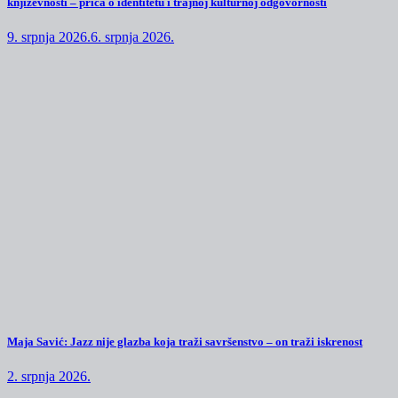
književnosti – priča o identitetu i trajnoj kulturnoj odgovornosti
9. srpnja 2026.
6. srpnja 2026.
Maja Savić: Jazz nije glazba koja traži savršenstvo – on traži iskrenost
2. srpnja 2026.