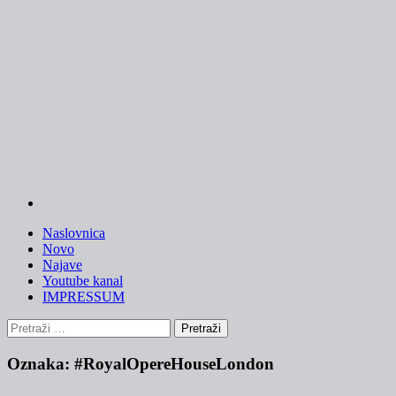
Skip
to
content
Naslovnica
Novo
Najave
Youtube kanal
IMPRESSUM
Pretraži:
Oznaka:
#RoyalOpereHouseLondon