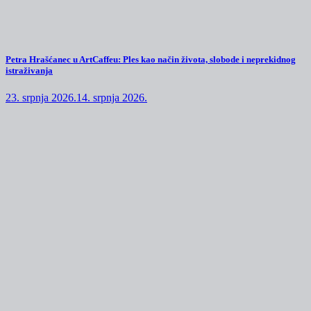
Petra Hrašćanec u ArtCaffeu: Ples kao način života, slobode i neprekidnog
istraživanja
23. srpnja 2026.
14. srpnja 2026.