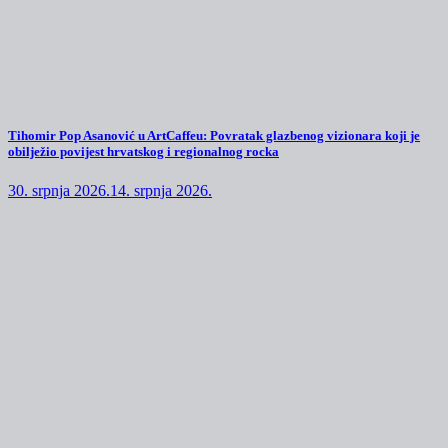
Tihomir Pop Asanović u ArtCaffeu: Povratak glazbenog vizionara koji je
obilježio povijest hrvatskog i regionalnog rocka
30. srpnja 2026.
14. srpnja 2026.