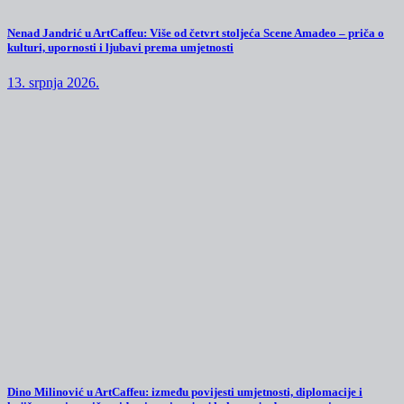
Nenad Jandrić u ArtCaffeu: Više od četvrt stoljeća Scene Amadeo – priča o
kulturi, upornosti i ljubavi prema umjetnosti
13. srpnja 2026.
Dino Milinović u ArtCaffeu: između povijesti umjetnosti, diplomacije i