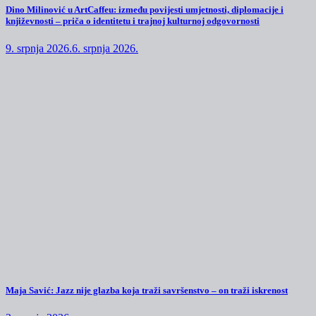
Dino Milinović u ArtCaffeu: između povijesti umjetnosti, diplomacije i
književnosti – priča o identitetu i trajnoj kulturnoj odgovornosti
9. srpnja 2026.
6. srpnja 2026.
Maja Savić: Jazz nije glazba koja traži savršenstvo – on traži iskrenost