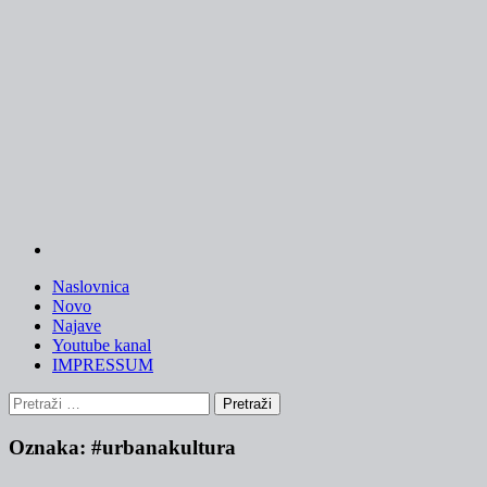
Skip
to
content
Naslovnica
Novo
Najave
Youtube kanal
IMPRESSUM
Pretraži:
Oznaka:
#urbanakultura