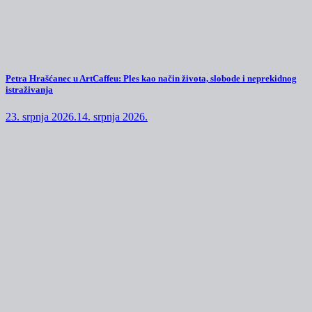
Petra Hrašćanec u ArtCaffeu: Ples kao način života, slobode i neprekidnog
istraživanja
23. srpnja 2026.
14. srpnja 2026.