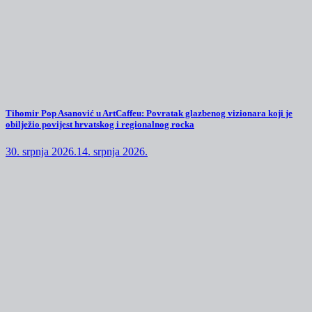
Tihomir Pop Asanović u ArtCaffeu: Povratak glazbenog vizionara koji je
obilježio povijest hrvatskog i regionalnog rocka
30. srpnja 2026.
14. srpnja 2026.