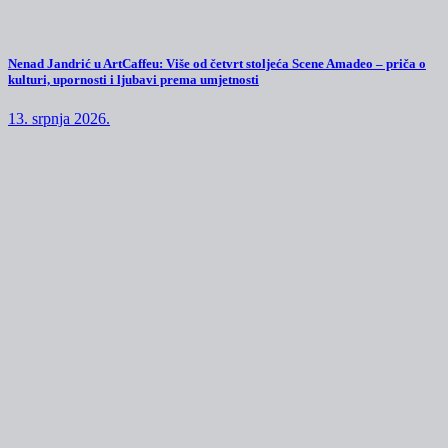
Nenad Jandrić u ArtCaffeu: Više od četvrt stoljeća Scene Amadeo – priča o
kulturi, upornosti i ljubavi prema umjetnosti
13. srpnja 2026.