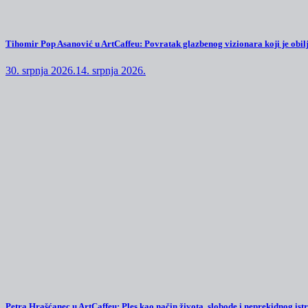
Tihomir Pop Asanović u ArtCaffeu: Povratak glazbenog vizionara koji je obilj
30. srpnja 2026.
14. srpnja 2026.
Petra Hrašćanec u ArtCaffeu: Ples kao način života, slobode i neprekidnog ist