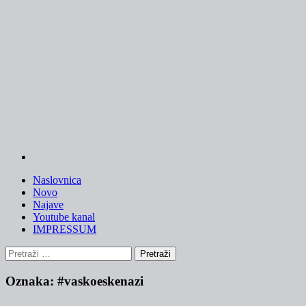
Skip
to
content
Naslovnica
Novo
Najave
Youtube kanal
IMPRESSUM
Pretraži:
Oznaka:
#vaskoeskenazi