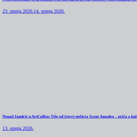
23. srpnja 2026.
14. srpnja 2026.
Nenad Jandrić u ArtCaffeu: Više od četvrt stoljeća Scene Amadeo – priča o kul
13. srpnja 2026.