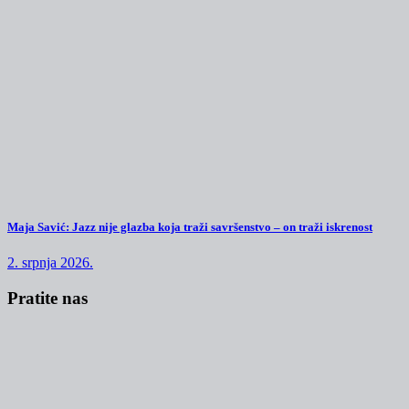
Maja Savić: Jazz nije glazba koja traži savršenstvo – on traži iskrenost
2. srpnja 2026.
Pratite nas