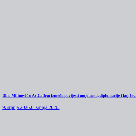
Dino Milinović u ArtCaffeu: između povijesti umjetnosti, diplomacije i književn
9. srpnja 2026.
6. srpnja 2026.