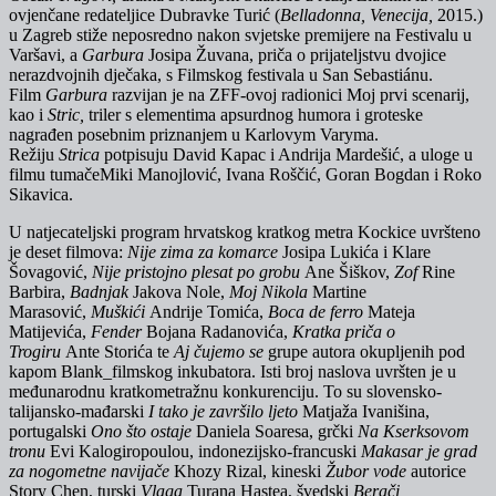
ovjenčane redateljice Dubravke Turić (
Belladonna, Venecija,
2015.)
u Zagreb stiže neposredno nakon svjetske premijere na Festivalu u
Varšavi, a
Garbura
Josipa Žuvana, priča o prijateljstvu dvojice
nerazdvojnih dječaka, s Filmskog festivala u San Sebastiánu.
Film
Garbura
razvijan je na ZFF-ovoj radionici Moj prvi scenarij,
kao i
Stric,
triler s elementima apsurdnog humora i groteske
nagrađen posebnim priznanjem u Karlovym Varyma.
Režiju
Strica
potpisuju David Kapac i Andrija Mardešić, a uloge u
filmu tumačeMiki Manojlović, Ivana Roščić, Goran Bogdan i Roko
Sikavica.
U natjecateljski program hrvatskog kratkog metra Kockice uvršteno
je deset filmova:
Nije zima za komarce
Josipa Lukića i Klare
Šovagović,
Nije pristojno plesat po grobu
Ane Šiškov,
Zof
Rine
Barbira,
Badnjak
Jakova Nole,
Moj Nikola
Martine
Marasović,
Muškići
Andrije Tomića,
Boca de ferro
Mateja
Matijevića,
Fender
Bojana Radanovića,
Kratka priča o
Trogiru
Ante Storića te
Aj čujemo se
grupe autora okupljenih pod
kapom Blank_filmskog inkubatora. Isti broj naslova uvršten je u
međunarodnu kratkometražnu konkurenciju. To su slovensko-
talijansko-mađarski
I tako je završilo ljeto
Matjaža Ivanišina,
portugalski
Ono što ostaje
Daniela Soaresa, grčki
Na Kserksovom
tronu
Evi Kalogiropoulou, indonezijsko-francuski
Makasar je grad
za nogometne navijače
Khozy Rizal, kineski
Žubor vode
autorice
Story Chen, turski
Vlaga
Turana Hastea, švedski
Berači