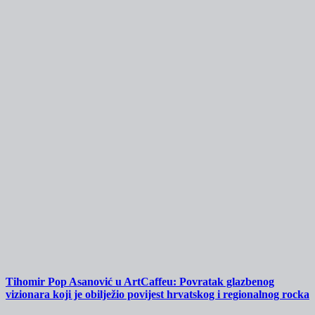
Tihomir Pop Asanović u ArtCaffeu: Povratak glazbenog
vizionara koji je obilježio povijest hrvatskog i regionalnog rocka