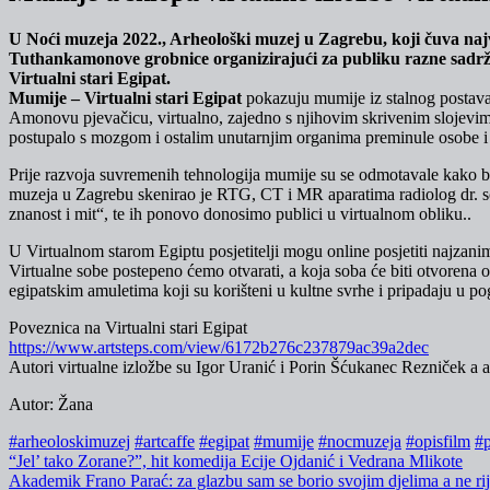
U Noći muzeja 2022., Arheološki muzej u Zagrebu, koji čuva najve
Tuthankamonove grobnice organizirajući za publiku razne sadrža
Virtualni stari Egipat.
Mumije – Virtualni stari Egipat
pokazuju mumije iz stalnog postava
Amonovu pjevačicu, virtualno, zajedno s njihovim skrivenim slojevim
postupalo s mozgom i ostalim unutarnjim organima preminule osobe i d
Prije razvoja suvremenih tehnologija mumije su se odmotavale kako bi
muzeja u Zagrebu skenirao je RTG, CT i MR aparatima radiolog dr. sc.
znanost i mit“, te ih ponovo donosimo publici u virtualnom obliku..
U Virtualnom starom Egiptu posjetitelji mogu online posjetiti najzaniml
Virtualne sobe postepeno ćemo otvarati, a koja soba će biti otvorena
egipatskim amuletima koji su korišteni u kultne svrhe i pripadaju u p
Poveznica na Virtualni stari Egipat
https://www.artsteps.com/view/6172b276c237879ac39a2dec
Autori virtualne izložbe su Igor Uranić i Porin Šćukanec Rezniček a au
Autor: Žana
#arheoloskimuzej
#artcaffe
#egipat
#mumije
#nocmuzeja
#opisfilm
#p
Navigacija
“Jel’ tako Zorane?”, hit komedija Ecije Ojdanić i Vedrana Mlikote
Akademik Frano Parać: za glazbu sam se borio svojim djelima a ne ri