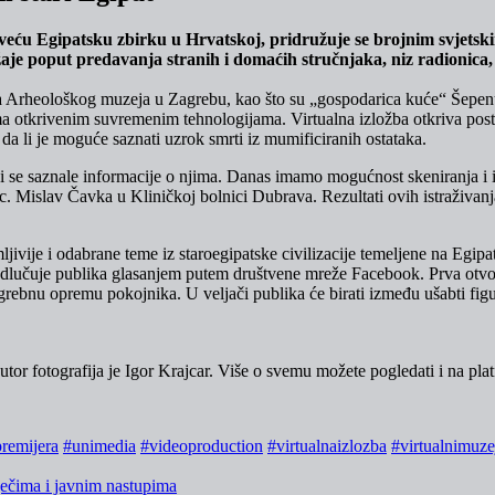
ću Egipatsku zbirku u Hrvatskoj, pridružuje se brojnim svjetskim 
je poput predavanja stranih i domaćih stručnjaka, niz radionica,
 Arheološkog muzeja u Zagrebu, kao što su „gospodarica kuće“ Šepenun
a otkrivenim suvremenim tehnologijama. Virtualna izložba otkriva post
a li je moguće saznati uzrok smrti iz mumificiranih ostataka.
 se saznale informacije o njima. Danas imamo mogućnost skeniranja i i
 Mislav Čavka u Kliničkoj bolnici Dubrava. Rezultati ovih istraživanja
jivije i odabrane teme iz staroegipatske civilizacije temeljene na Egipats
 odlučuje publika glasanjem putem društvene mreže Facebook. Prva otvo
ogrebnu opremu pokojnika. U veljači publika će birati između ušabti fig
tor fotografija je Igor Krajcar. Više o svemu možete pogledati i na platf
remijera
#unimedia
#videoproduction
#virtualnaizlozba
#virtualnimuze
ječima i javnim nastupima