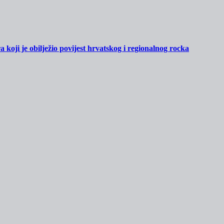
oji je obilježio povijest hrvatskog i regionalnog rocka