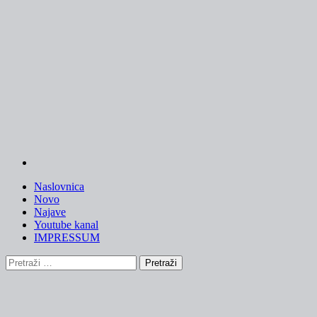
Skip
to
content
Naslovnica
Novo
Najave
Youtube kanal
IMPRESSUM
Pretraži: