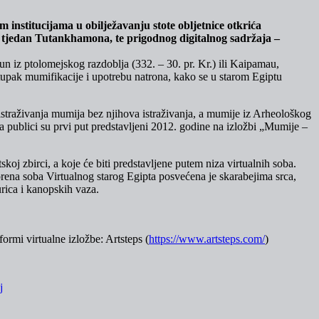
institucijama u obilježavanju stote obljetnice otkrića
 tjedan Tutankhamona, te prigodnog digitalnog sadržaja –
 iz ptolomejskog razdoblja (332. – 30. pr. Kr.) ili Kaipamau,
upak mumifikacije i upotrebu natrona, kako se u starom Egiptu
straživanja mumija bez njihova istraživanja, a mumije iz Arheološkog
 publici su prvi put predstavljeni 2012. godine na izložbi „Mumije –
koj zbirci, a koje će biti predstavljene putem niza virtualnih soba.
rena soba Virtualnog starog Egipta posvećena je skarabejima srca,
urica i kanopskih vaza.
ormi virtualne izložbe: Artsteps (
https://www.artsteps.com/
)
j