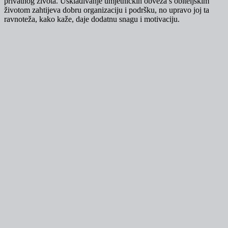
privatnog života. Usklađivanje umjetničkih obveza s obiteljskim
životom zahtijeva dobru organizaciju i podršku, no upravo joj ta
ravnoteža, kako kaže, daje dodatnu snagu i motivaciju.