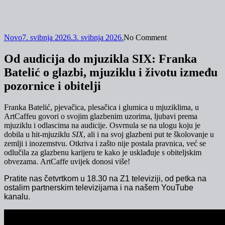
Novo
7. svibnja 2026.
3. svibnja 2026.
No Comment
Od audicija do mjuzikla SIX: Franka
Batelić o glazbi, mjuziklu i životu između
pozornice i obitelji
Franka Batelić, pjevačica, plesačica i glumica u mjuziklima, u
ArtCaffeu govori o svojim glazbenim uzorima, ljubavi prema
mjuziklu i odlascima na audicije. Osvrnula se na ulogu koju je
dobila u hit-mjuziklu
SIX
, ali i na svoj glazbeni put te školovanje u
zemlji i inozemstvu. Otkriva i zašto nije postala pravnica, već se
odlučila za glazbenu karijeru te kako je usklađuje s obiteljskim
obvezama. ArtCaffe uvijek donosi više!
Pratite nas četvrtkom u 18.30 na Z1 televiziji, od petka na
ostalim partnerskim televizijama i na našem
Y
o
uT
ube
kanalu.