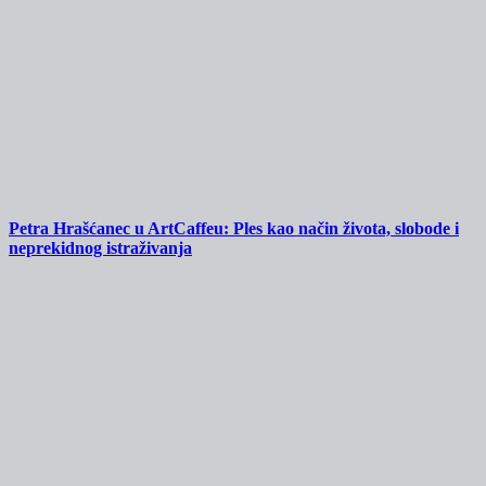
Petra Hrašćanec u ArtCaffeu: Ples kao način života, slobode i
neprekidnog istraživanja