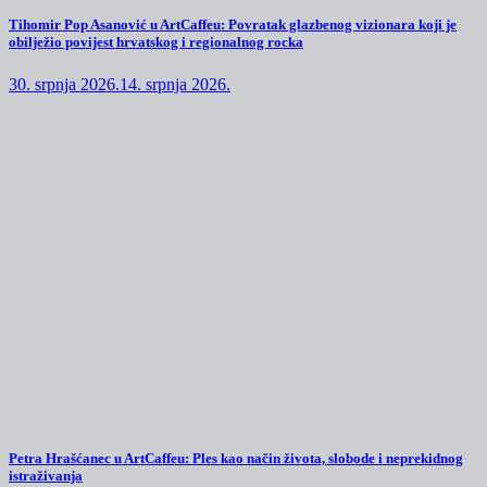
Tihomir Pop Asanović u ArtCaffeu: Povratak glazbenog vizionara koji je
obilježio povijest hrvatskog i regionalnog rocka
30. srpnja 2026.
14. srpnja 2026.
Petra Hrašćanec u ArtCaffeu: Ples kao način života, slobode i neprekidnog
istraživanja