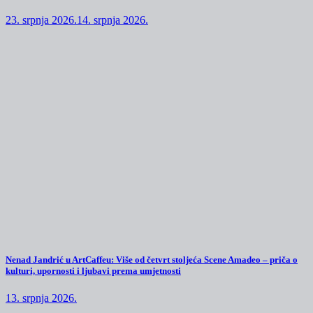
23. srpnja 2026.
14. srpnja 2026.
Nenad Jandrić u ArtCaffeu: Više od četvrt stoljeća Scene Amadeo – priča o
kulturi, upornosti i ljubavi prema umjetnosti
13. srpnja 2026.