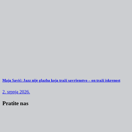
Maja Savić: Jazz nije glazba koja traži savršenstvo – on traži iskrenost
2. srpnja 2026.
Pratite nas