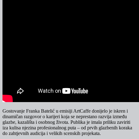
Gostovanje
Franka Batelić
u emisiji ArtCaffe donijelo je iskren i
dinamičan razgovor o karijeri koja se neprestano razvija između
glazbe, kazališta i osobnog života. Publika je imala priliku zaviriti
iza kulisa njezina profesionalnog puta – od prvih glazbenih koraka
do zahtjevnih audicija i velikih scenskih projekata.