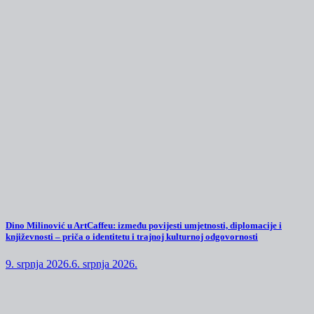
Dino Milinović u ArtCaffeu: između povijesti umjetnosti, diplomacije i
književnosti – priča o identitetu i trajnoj kulturnoj odgovornosti
9. srpnja 2026.
6. srpnja 2026.