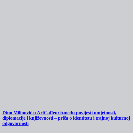
Dino Milinović u ArtCaffeu: između povijesti umjetnosti,
diplomacije i književnosti – priča o identitetu i trajnoj kulturnoj
odgovornosti