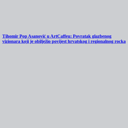
Tihomir Pop Asanović u ArtCaffeu: Povratak glazbenog
vizionara koji je obilježio povijest hrvatskog i regionalnog rocka