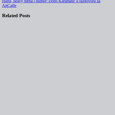
Harfa, heavy metal i humor: Doris Karamatić u razgovoru za
ArtCaffe
Related Posts