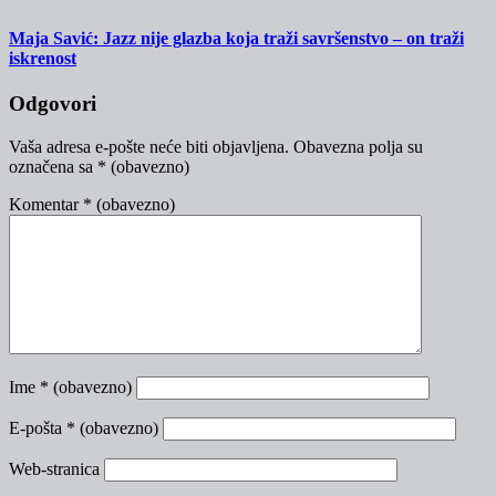
Maja Savić: Jazz nije glazba koja traži savršenstvo – on traži
iskrenost
Odgovori
Vaša adresa e-pošte neće biti objavljena.
Obavezna polja su
označena sa
* (obavezno)
Komentar
* (obavezno)
Ime
* (obavezno)
E-pošta
* (obavezno)
Web-stranica