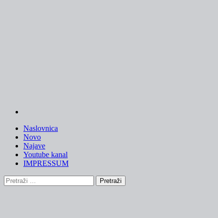
Skip
to
content
Naslovnica
Novo
Najave
Youtube kanal
IMPRESSUM
Pretraži: