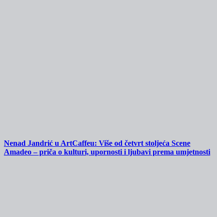
Nenad Jandrić u ArtCaffeu: Više od četvrt stoljeća Scene
Amadeo – priča o kulturi, upornosti i ljubavi prema umjetnosti