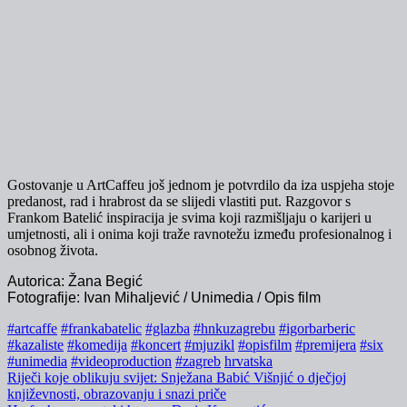
Gostovanje u ArtCaffeu još jednom je potvrdilo da iza uspjeha stoje
predanost, rad i hrabrost da se slijedi vlastiti put. Razgovor s
Frankom Batelić inspiracija je svima koji razmišljaju o karijeri u
umjetnosti, ali i onima koji traže ravnotežu između profesionalnog i
osobnog života.
Autorica: Žana Begić
Fotografije: Ivan Mihaljević / Unimedia / Opis film
#artcaffe
#frankabatelic
#glazba
#hnkuzagrebu
#igorbarberic
#kazaliste
#komedija
#koncert
#mjuzikl
#opisfilm
#premijera
#six
#unimedia
#videoproduction
#zagreb
hrvatska
Navigacija
Riječi koje oblikuju svijet: Snježana Babić Višnjić o dječjoj
književnosti, obrazovanju i snazi priče
objava