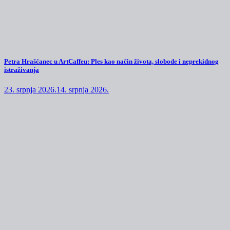
Petra Hrašćanec u ArtCaffeu: Ples kao način života, slobode i neprekidnog
istraživanja
23. srpnja 2026.
14. srpnja 2026.