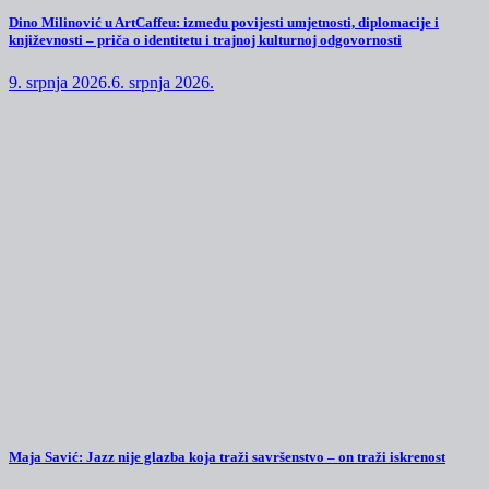
Dino Milinović u ArtCaffeu: između povijesti umjetnosti, diplomacije i
književnosti – priča o identitetu i trajnoj kulturnoj odgovornosti
9. srpnja 2026.
6. srpnja 2026.
Maja Savić: Jazz nije glazba koja traži savršenstvo – on traži iskrenost