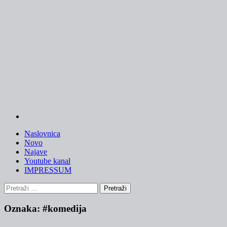
Skip
to
content
Naslovnica
Novo
Najave
Youtube kanal
IMPRESSUM
Pretraži:
Oznaka:
#komedija