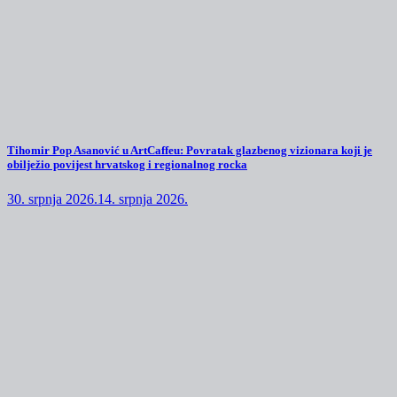
Tihomir Pop Asanović u ArtCaffeu: Povratak glazbenog vizionara koji je
obilježio povijest hrvatskog i regionalnog rocka
30. srpnja 2026.
14. srpnja 2026.