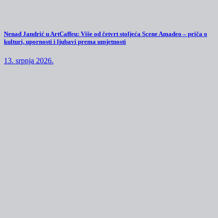
Nenad Jandrić u ArtCaffeu: Više od četvrt stoljeća Scene Amadeo – priča o
kulturi, upornosti i ljubavi prema umjetnosti
13. srpnja 2026.