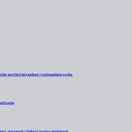
ežio povijest hrvatskog i regionalnog rocka
raživanja
turi, upornosti i ljubavi prema umjetnosti