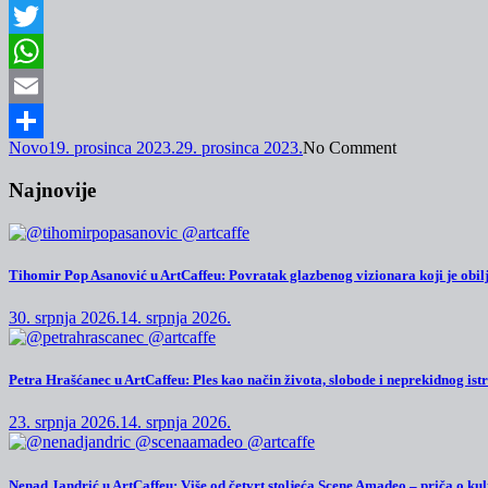
Facebook
Twitter
WhatsApp
Email
Novo
19. prosinca 2023.
29. prosinca 2023.
No Comment
Share
Najnovije
Tihomir Pop Asanović u ArtCaffeu: Povratak glazbenog vizionara koji je obilj
30. srpnja 2026.
14. srpnja 2026.
Petra Hrašćanec u ArtCaffeu: Ples kao način života, slobode i neprekidnog ist
23. srpnja 2026.
14. srpnja 2026.
Nenad Jandrić u ArtCaffeu: Više od četvrt stoljeća Scene Amadeo – priča o kul