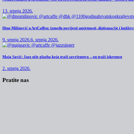
13. srpnja 2026.
Dino Milinović u ArtCaffeu: između povijesti umjetnosti, diplomacije i književn
9. srpnja 2026.
6. srpnja 2026.
Maja Savić: Jazz nije glazba koja traži savršenstvo – on traži iskrenost
2. srpnja 2026.
Pratite nas