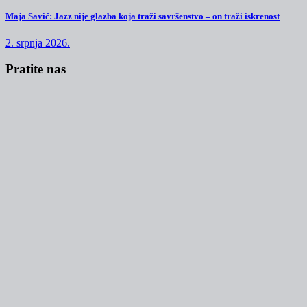
Maja Savić: Jazz nije glazba koja traži savršenstvo – on traži iskrenost
2. srpnja 2026.
Pratite nas