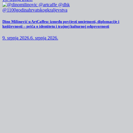
Dino Milinović u ArtCaffeu: između povijesti umjetnosti, diplomacije i
književnosti – priča o identitetu i trajnoj kulturnoj odgovornosti
9. srpnja 2026.
6. srpnja 2026.