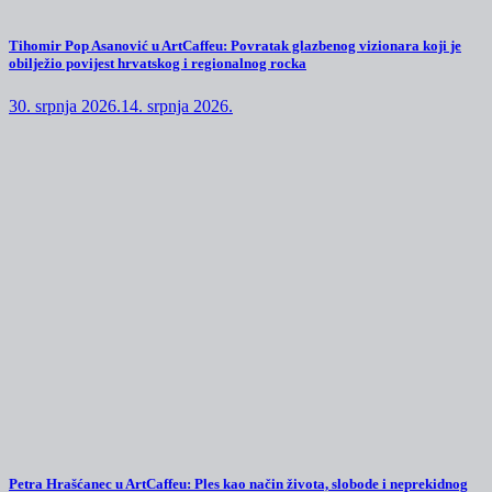
Tihomir Pop Asanović u ArtCaffeu: Povratak glazbenog vizionara koji je
obilježio povijest hrvatskog i regionalnog rocka
30. srpnja 2026.
14. srpnja 2026.
Petra Hrašćanec u ArtCaffeu: Ples kao način života, slobode i neprekidnog