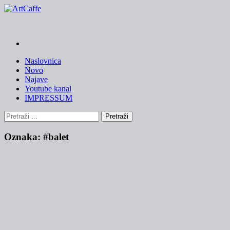
Skip
to
content
Naslovnica
Novo
Najave
Youtube kanal
IMPRESSUM
Pretraži:
Oznaka:
#balet