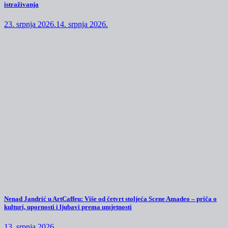
istraživanja
23. srpnja 2026.
14. srpnja 2026.
Nenad Jandrić u ArtCaffeu: Više od četvrt stoljeća Scene Amadeo – priča o
kulturi, upornosti i ljubavi prema umjetnosti
13. srpnja 2026.