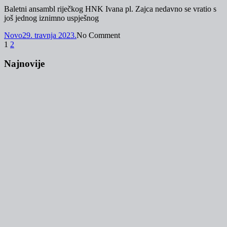
Baletni ansambl riječkog HNK Ivana pl. Zajca nedavno se vratio s
još jednog iznimno uspješnog
Novo
29. travnja 2023.
No Comment
Brojevi
1
2
stranica
Najnovije
objava