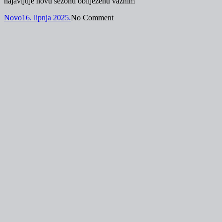
najavljuje novu sezonu obilježenu važnim
Novo
16. lipnja 2025.
No Comment