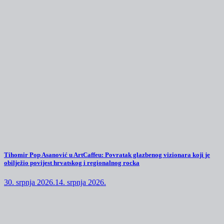
Tihomir Pop Asanović u ArtCaffeu: Povratak glazbenog vizionara koji je
obilježio povijest hrvatskog i regionalnog rocka
30. srpnja 2026.
14. srpnja 2026.