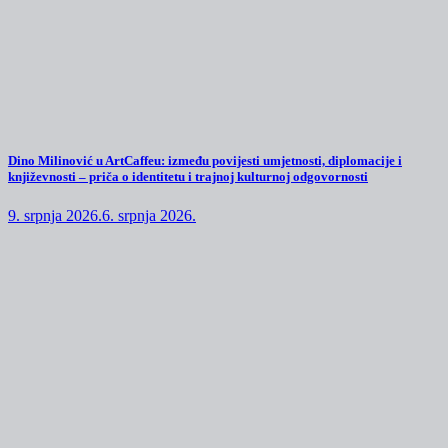
Dino Milinović u ArtCaffeu: između povijesti umjetnosti, diplomacije i
književnosti – priča o identitetu i trajnoj kulturnoj odgovornosti
9. srpnja 2026.
6. srpnja 2026.