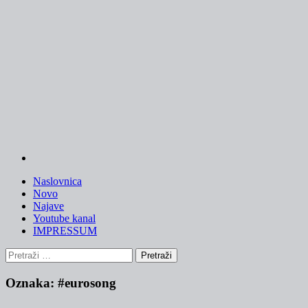
Skip
to
content
Naslovnica
Novo
Najave
Youtube kanal
IMPRESSUM
Pretraži:
Oznaka:
#eurosong