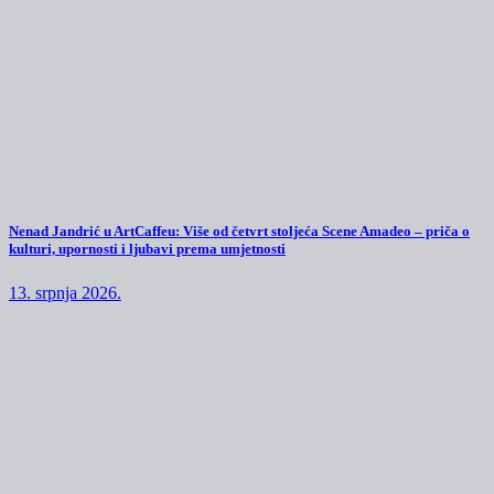
Nenad Jandrić u ArtCaffeu: Više od četvrt stoljeća Scene Amadeo – priča o
kulturi, upornosti i ljubavi prema umjetnosti
13. srpnja 2026.