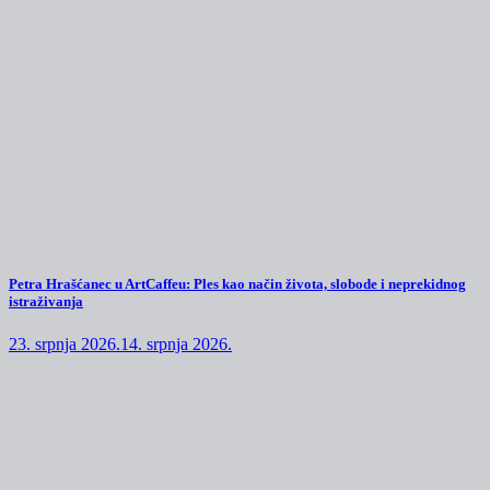
Petra Hrašćanec u ArtCaffeu: Ples kao način života, slobode i neprekidnog
istraživanja
23. srpnja 2026.
14. srpnja 2026.