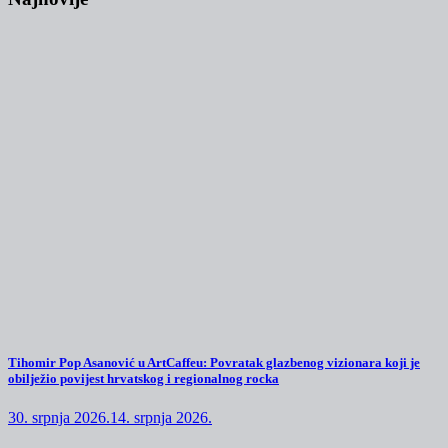
Tihomir Pop Asanović u ArtCaffeu: Povratak glazbenog vizionara koji je
obilježio povijest hrvatskog i regionalnog rocka
30. srpnja 2026.
14. srpnja 2026.