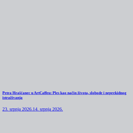
Petra Hrašćanec u ArtCaffeu: Ples kao način života, slobode i neprekidnog
istraživanja
23. srpnja 2026.
14. srpnja 2026.