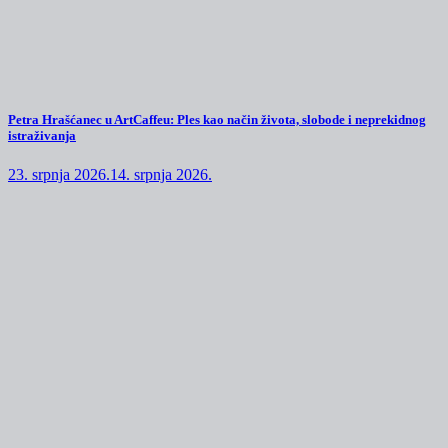
Petra Hrašćanec u ArtCaffeu: Ples kao način života, slobode i neprekidnog
istraživanja
23. srpnja 2026.
14. srpnja 2026.