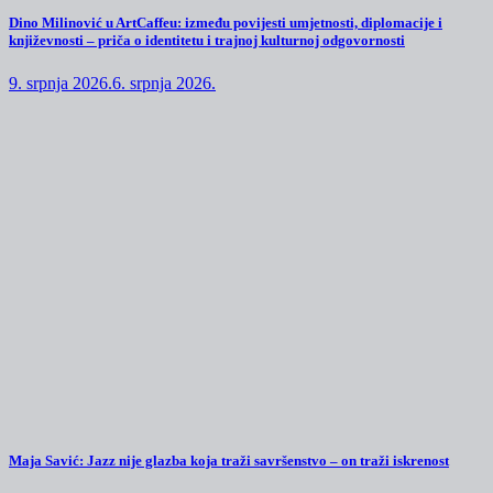
Dino Milinović u ArtCaffeu: između povijesti umjetnosti, diplomacije i
književnosti – priča o identitetu i trajnoj kulturnoj odgovornosti
9. srpnja 2026.
6. srpnja 2026.
Maja Savić: Jazz nije glazba koja traži savršenstvo – on traži iskrenost