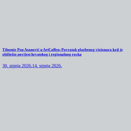
Tihomir Pop Asanović u ArtCaffeu: Povratak glazbenog vizionara koji je
obilježio povijest hrvatskog i regionalnog rocka
30. srpnja 2026.
14. srpnja 2026.