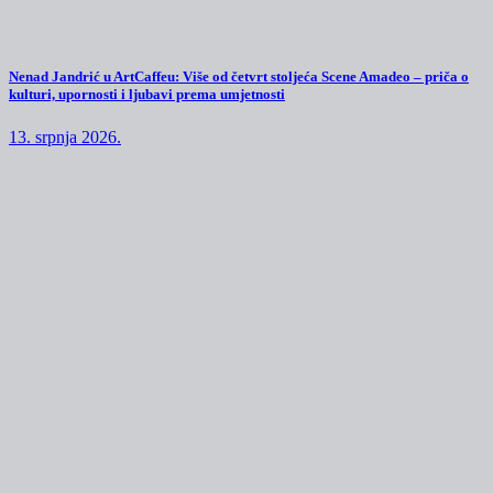
Nenad Jandrić u ArtCaffeu: Više od četvrt stoljeća Scene Amadeo – priča o
kulturi, upornosti i ljubavi prema umjetnosti
13. srpnja 2026.