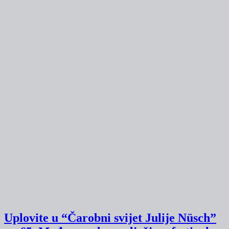
Uplovite u “Čarobni svijet Julije Nüsch”