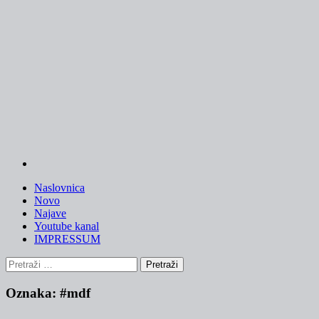
Skip
to
content
Naslovnica
Novo
Najave
Youtube kanal
IMPRESSUM
Pretraži:
Oznaka:
#mdf